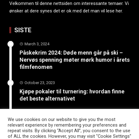
Velkommen til denne nettsiden om interessante temaer. Vi
ønsker at dere synes det er ok med det man vil lese her.
SISTE
March 3, 2024
Påskekrim 2024: Døde menn går på ski –
Nervøs spenning møter mørk humor i årets
filmfenomen
October 23, 2023
Kjøpe pokaler til turnering: hvordan finne
det beste alternativet
June 4, 2023
We use cookies on our website to give you the most
Bli kreativ: 5 kunst- og
relevant experience by remembering your preferences and
håndverksprosjekter for sommerferien
repeat visits. By clicking “Accept All”, you consent to the use
of ALL the cookies. However, you may visit "Cookie Settings"