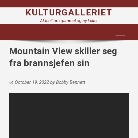
Skip
KULTURGALLERIET
to
content
Aktuelt om gammel og ny kultur
Mountain View skiller seg
fra brannsjefen sin
October 19, 2022
by
Bobby Bennett