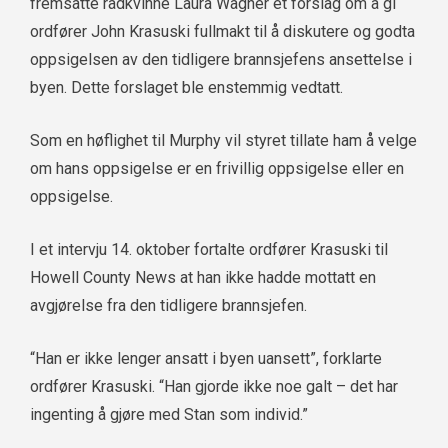
fremsatte rådkvinne Laura Wagner et forslag om å gi
ordfører John Krasuski fullmakt til å diskutere og godta
oppsigelsen av den tidligere brannsjefens ansettelse i
byen. Dette forslaget ble enstemmig vedtatt.
Som en høflighet til Murphy vil styret tillate ham å velge
om hans oppsigelse er en frivillig oppsigelse eller en
oppsigelse.
I et intervju 14. oktober fortalte ordfører Krasuski til
Howell County News at han ikke hadde mottatt en
avgjørelse fra den tidligere brannsjefen.
“Han er ikke lenger ansatt i byen uansett”, forklarte
ordfører Krasuski. “Han gjorde ikke noe galt – det har
ingenting å gjøre med Stan som individ.”