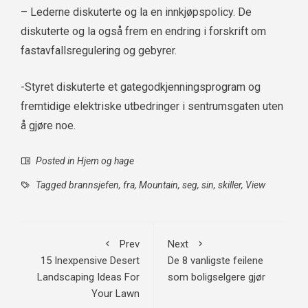
– Lederne diskuterte og la en innkjøpspolicy. De
diskuterte og la også frem en endring i forskrift om
fastavfallsregulering og gebyrer.
-Styret diskuterte et gategodkjenningsprogram og
fremtidige elektriske utbedringer i sentrumsgaten uten
å gjøre noe.
Posted in
Hjem og hage
Tagged
brannsjefen
,
fra
,
Mountain
,
seg
,
sin
,
skiller
,
View
Prev
Next
15 Inexpensive Desert
De 8 vanligste feilene
Landscaping Ideas For
som boligselgere gjør
Your Lawn