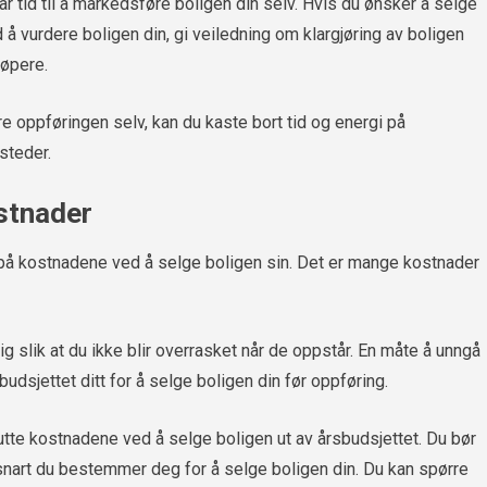
har tid til å markedsføre boligen din selv. Hvis du ønsker å selge
 vurdere boligen din, gi veiledning om klargjøring av boligen
jøpere.
e oppføringen selv, kan du kaste bort tid og energi på
steder.
stnader
 på kostnadene ved å selge boligen sin. Det er mange kostnader
g slik at du ikke blir overrasket når de oppstår. En måte å unngå
dsjettet ditt for å selge boligen din før oppføring.
kutte kostnadene ved å selge boligen ut av årsbudsjettet. Du bør
snart du bestemmer deg for å selge boligen din. Du kan spørre