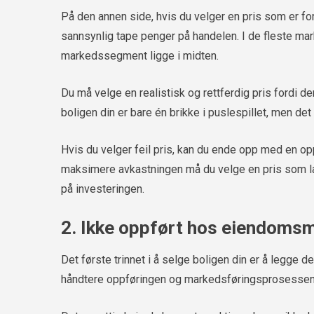
På den annen side, hvis du velger en pris som er for
sannsynlig tape penger på handelen. I de fleste marke
markedssegment ligge i midten.
Du må velge en realistisk og rettferdig pris fordi d
boligen din er bare én brikke i puslespillet, men det 
Hvis du velger feil pris, kan du ende opp med en opp
maksimere avkastningen må du velge en pris som l
på investeringen.
2. Ikke oppført hos eiendoms
Det første trinnet i å selge boligen din er å legg
håndtere oppføringen og markedsføringsprosessen vi