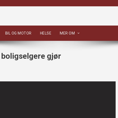
BIL OG MOTOR
HELSE
MER OM
 boligselgere gjør