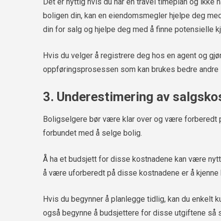
Det er nyttig hvis du har en travel timeplan og ikke 
boligen din, kan en eiendomsmegler hjelpe deg med å
din for salg og hjelpe deg med å finne potensielle k
Hvis du velger å registrere deg hos en agent og gjør
oppføringsprosessen som kan brukes bedre andre 
3. Underestimering av salgsko
Boligselgere bør være klar over og være forberedt
forbundet med å selge bolig.
Å ha et budsjett for disse kostnadene kan være nytti
å være uforberedt på disse kostnadene er å kjenne bu
Hvis du begynner å planlegge tidlig, kan du enkelt 
også begynne å budsjettere for disse utgiftene så 