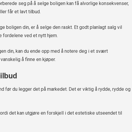
orberede seg på å selge boligen kan få alvorlige konsekvenser,
r får et lavt tilbud.
 boligen din, er å selge den raskt. Et godt planlagt salg vil
e fordelene ved et nytt hjem.
gen din, kan du ende opp med å notere deg i et svært
vanskelig å finne en kjøper.
ilbud
tand før du legger det på markedet. Det er viktig å rydde, rydde og
rdi det kan utgjøre en forskjell i det estetiske utseendet til