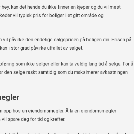
 høy, kan det hende du ikke finner en kjøper og du vil mest
der vil typisk pris for boliger i et gitt område og
en vil påvirke den endelige salgsprisen på boligen din. Prisen på
kan i stor grad påvirke utfallet av salget.
føring som ikke selger eller kan ta veldig lang tid å selge. For å
ar den selge raskt samtidig som du maksimerer avkastningen
megler
e den opp hos en eiendomsmegler. Å la en eiendomsmegler
l spare deg for tid og krefter.