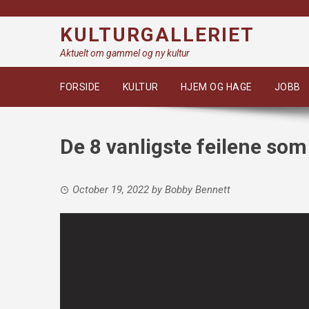
Skip
to
KULTURGALLERIET
content
Aktuelt om gammel og ny kultur
FORSIDE
KULTUR
HJEM OG HAGE
JOBB
De 8 vanligste feilene som
October 19, 2022
by
Bobby Bennett