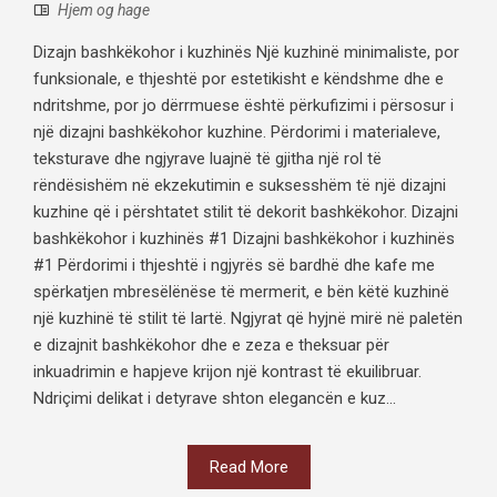
Hjem og hage
Dizajn bashkëkohor i kuzhinës Një kuzhinë minimaliste, por
funksionale, e thjeshtë por estetikisht e këndshme dhe e
ndritshme, por jo dërrmuese është përkufizimi i përsosur i
një dizajni bashkëkohor kuzhine. Përdorimi i materialeve,
teksturave dhe ngjyrave luajnë të gjitha një rol të
rëndësishëm në ekzekutimin e suksesshëm të një dizajni
kuzhine që i përshtatet stilit të dekorit bashkëkohor. Dizajni
bashkëkohor i kuzhinës #1 Dizajni bashkëkohor i kuzhinës
#1 Përdorimi i thjeshtë i ngjyrës së bardhë dhe kafe me
spërkatjen mbresëlënëse të mermerit, e bën këtë kuzhinë
një kuzhinë të stilit të lartë. Ngjyrat që hyjnë mirë në paletën
e dizajnit bashkëkohor dhe e zeza e theksuar për
inkuadrimin e hapjeve krijon një kontrast të ekuilibruar.
Ndriçimi delikat i detyrave shton elegancën e kuz...
Read More