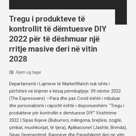
Tregu i produkteve të
kontrollit të dëmtuesve DIY
2022 për të dëshmuar një
rritje masive deri në vitin
2028
Hjem og hage
Departamenti i Lajmeve të MarketWatch nuk ishte i
përfshirë në krijimin e kësaj përmbajtjeje. 09 nëntor 2022
(The Expresswire) —Para dhe pas Covid është i mbuluar
dhe personalizimi i raportit është i disponueshëm. “Tregu i
produkteve për kontrollin e dëmtuesve DIY” Vështrime
2022 | Sipas llojeve (Buburreci, milingona, brejtësi, zogjtë,
çimkat, mushkonjat, të tjera), Aplikacionet (Jashtë, Brenda),
Sipas Segmentimit, Rajoneve dhe Parashikimit deri në vitin