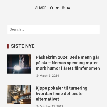
SHARE
Search
for:
SISTE NYE
Påskekrim 2024: Døde menn går
på ski – Nervøs spenning møter
mørk humor i årets filmfenomen
March 3, 2024
Kjøpe pokaler til turnering:
hvordan finne det beste
alternativet
October 23, 2023