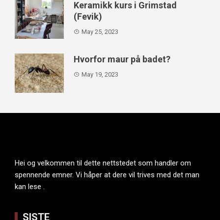
Keramikk kurs i Grimstad
(Fevik)
May 25, 2023
Hvorfor maur på badet?
May 19, 2023
Hei og velkommen til dette nettstedet som handler om
spennende emner. Vi håper at dere vil trives med det man
kan lese .
SISTE