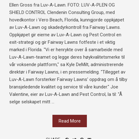
Ellen Gross fra Luv-A-Lawn. FOTO: LUV-A-PLEN OG
SHIELD CONTROL Clendenin Consulting Group, med
hovedkontor i Vero Beach, Florida, kunngjorde oppkjøpet
av Luv-A-Lawn og skadedyrkontroll fra Fairway Lawns.
Oppkjøpet gir eierne av Luv-A-Lawn og Pest Control en
exit-strategi og gir Fairway Lawns fotfeste i et viktig
marked i Florida. "Vi er henrykte over å samarbeide med
Luv-A-Lawn-teamet og legge deres høykvalitetsmerke til
vår voksende plattform," sa Kyle DeMilt, administrerende
direktør i Fairway Lawns, i en pressemelding. "Tillegget av
Luv-A-Lawn forsterker Fairway Lawns' oppdrag om å tilby
bransjeledende kvalitet og service til våre kunder." Joe
Valentine, eier av Luv-A-Lawn and Pest Control, la til: "Å
selge selskapet mitt ...
Read More