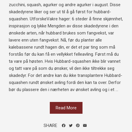
zucchini, squash, agurker og andre agurker i august. Disse
skadedyrene liker og ser ut til å gå først for hubbard-
squashen. UtforskeVakre hager: 6 steder å finne skjønnhet,
inspirasjon og lykke Mengden av disse skadedyrene i den
ønskede arten, når hubbard brukes som fangvekst, var
lavere enn uten fangvekst. Nå, før du planter alle
kalebassene rundt hagen din, er det et par ting som må
forstås før du kan få en vellykket felleavling. Først må du
ta vare på høsten. Hvis Hubbard-squashen ikke blir vannet
og tatt vare på som du ønsker, vil den ikke tiltrekke seg
skadedyr. For det andre kan du ikke transplantere Hubbard-
squashen rundt ønsket avling fordi den kan ta over. Derfor
bør du plassere den i nærheten av ønsket avling og i et ...
Read More
SHARE