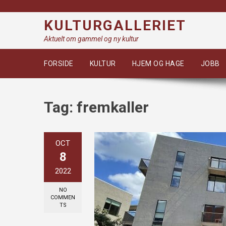
Skip
to
KULTURGALLERIET
content
Aktuelt om gammel og ny kultur
FORSIDE
KULTUR
HJEM OG HAGE
JOBB
Tag:
fremkaller
OCT
8
2022
NO
COMMEN
TS