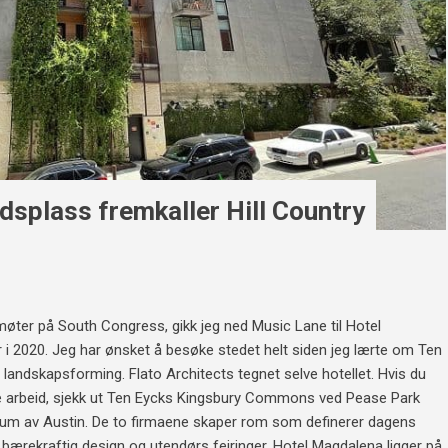
splass fremkaller Hill Country
møter på South Congress, gikk jeg ned Music Lane til Hotel
 i 2020. Jeg har ønsket å besøke stedet helt siden jeg lærte om Ten
andskapsforming. Flato Architects tegnet selve hotellet. Hvis du
ske arbeid, sjekk ut Ten Eycks Kingsbury Commons ved Pease Park
ntrum av Austin. De to firmaene skaper rom som definerer dagens
ærekraftig design og utendørs feiringer. Hotel Magdalena ligger på