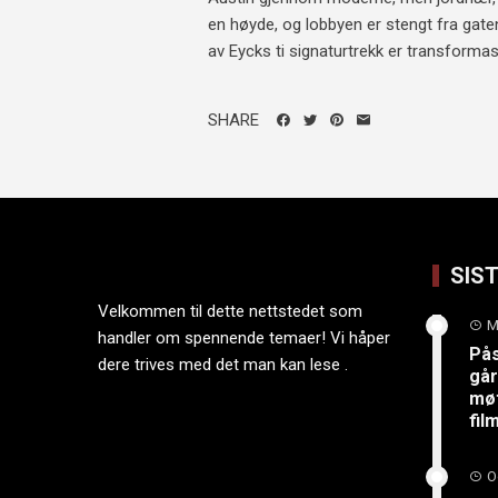
en høyde, og lobbyen er stengt fra gaten 
av Eycks ti signaturtrekk er transformas
SHARE
SIS
Velkommen til dette nettstedet som
M
handler om spennende temaer! Vi håper
På
dere trives med det man kan lese .
går
møt
fi
O