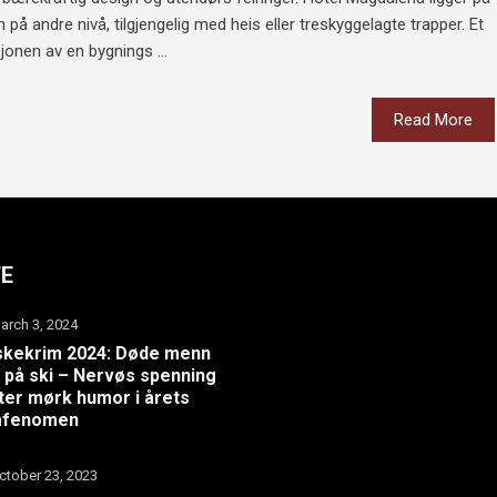
på andre nivå, tilgjengelig med heis eller treskyggelagte trapper. Et
jonen av en bygnings ...
Read More
TE
arch 3, 2024
skekrim 2024: Døde menn
 på ski – Nervøs spenning
er mørk humor i årets
lmfenomen
ctober 23, 2023