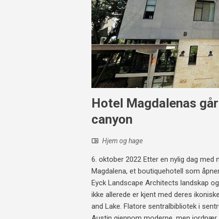
Hotel Magdalenas gård
canyon
Hjem og hage
6. oktober 2022 Etter en nylig dag med 
Magdalena, et boutiquehotell som åpner
Eyck Landscape Architects landskap og l
ikke allerede er kjent med deres ikoni
and Lake. Flatore sentralbibliotek i se
Austin gjennom moderne, men jordnær, b