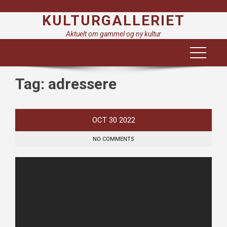
Skip
KULTURGALLERIET
to
content
Aktuelt om gammel og ny kultur
Tag:
adressere
OCT
30
2022
NO COMMENTS