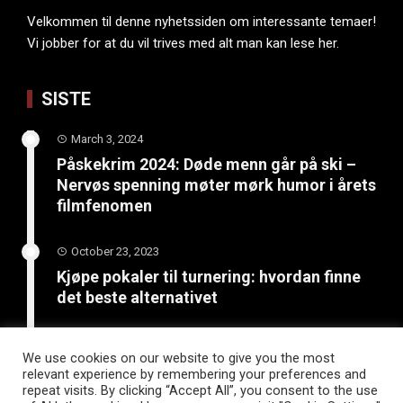
Velkommen til denne nyhetssiden om interessante temaer!
Vi jobber for at du vil trives med alt man kan lese her.
SISTE
March 3, 2024
Påskekrim 2024: Døde menn går på ski –
Nervøs spenning møter mørk humor i årets
filmfenomen
October 23, 2023
Kjøpe pokaler til turnering: hvordan finne
det beste alternativet
June 4, 2023
We use cookies on our website to give you the most
Bli kreativ: 5 kunst- og
relevant experience by remembering your preferences and
håndverksprosjekter for sommerferien
repeat visits. By clicking “Accept All”, you consent to the use