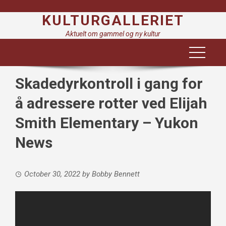
Skip
KULTURGALLERIET
to
content
Aktuelt om gammel og ny kultur
Skadedyrkontroll i gang for
å adressere rotter ved Elijah
Smith Elementary – Yukon
News
October 30, 2022
by
Bobby Bennett