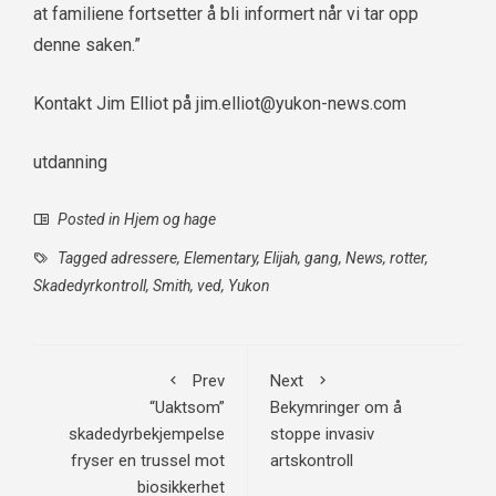
at familiene fortsetter å bli informert når vi tar opp
denne saken.”
Kontakt Jim Elliot på
jim.elliot@yukon-news.com
utdanning
Posted in
Hjem og hage
Tagged
adressere
,
Elementary
,
Elijah
,
gang
,
News
,
rotter
,
Skadedyrkontroll
,
Smith
,
ved
,
Yukon
Prev
Next
“Uaktsom”
Bekymringer om å
skadedyrbekjempelse
stoppe invasiv
fryser en trussel mot
artskontroll
biosikkerhet