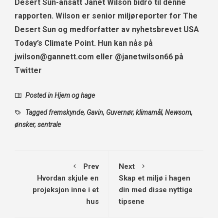
Desert Sun-ansatt Janet Wilson bidro til denne
rapporten. Wilson er senior miljøreporter for The
Desert Sun og medforfatter av nyhetsbrevet USA
Today’s Climate Point. Hun kan nås på
jwilson@gannett.com
eller @janetwilson66 på
Twitter
Posted in
Hjem og hage
Tagged
fremskynde
,
Gavin
,
Guvernør
,
klimamål
,
Newsom
,
ønsker
,
sentrale
Prev
Next
Hvordan skjule en
Skap et miljø i hagen
projeksjon inne i et
din med disse nyttige
hus
tipsene