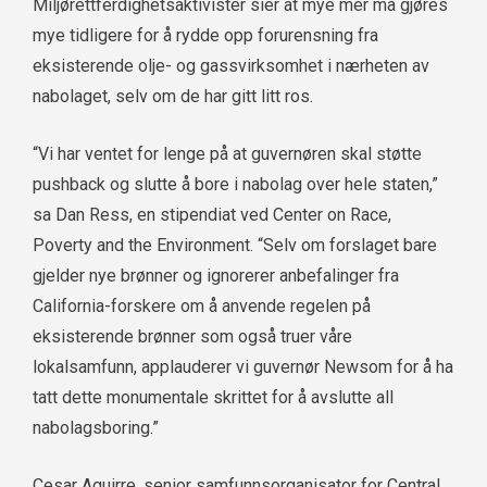
Miljørettferdighetsaktivister sier at mye mer må gjøres
mye tidligere for å rydde opp forurensning fra
eksisterende olje- og gassvirksomhet i nærheten av
nabolaget, selv om de har gitt litt ros.
“Vi har ventet for lenge på at guvernøren skal støtte
pushback og slutte å bore i nabolag over hele staten,”
sa Dan Ress, en stipendiat ved Center on Race,
Poverty and the Environment. “Selv om forslaget bare
gjelder nye brønner og ignorerer anbefalinger fra
California-forskere om å anvende regelen på
eksisterende brønner som også truer våre
lokalsamfunn, applauderer vi guvernør Newsom for å ha
tatt dette monumentale skrittet for å avslutte all
nabolagsboring.”
Cesar Aguirre, senior samfunnsorganisator for Central