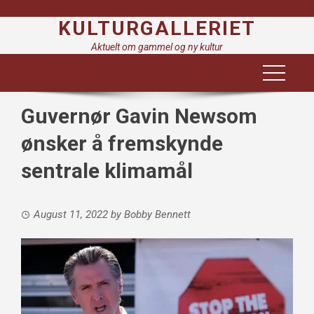
Skip
KULTURGALLERIET
to
content
Aktuelt om gammel og ny kultur
Guvernør Gavin Newsom
ønsker å fremskynde
sentrale klimamål
August 11, 2022
by
Bobby Bennett