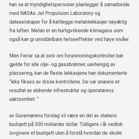
han sa at myndighetspersoner planlegger å samarbeide
med NASAs Jet Propulsion Laboratory og
dataselskaper for å kartlegge metanlekkasjer nøyaktig
fra luften. Metan er en hurtigvirkende klimagass som
også kan gi umiddelbare helseeffekter ved høye nivåer.
Men Ferrar sa at selv om forurensningskontroller bør
gjelde for alle olje- og gassbrønner, uavhengig av
plassering, kan de fleste lekkasjene han dokumenterte
“ikke fikses av disse kontrollene. De var snarere et
resultat av aldrende infrastruktur og operatørens
uaktsomhet. “
av
Guvernørens forslag vil være en del av statens
budsjett på 300 milliarder dollar. Tidligere i år vedtok
lovgivere et budsjett uten å forstå hvordan de skulle