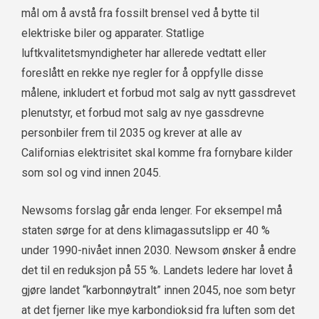
mål om å avstå fra fossilt brensel ved å bytte til
elektriske biler og apparater. Statlige
luftkvalitetsmyndigheter har allerede vedtatt eller
foreslått en rekke nye regler for å oppfylle disse
målene, inkludert et forbud mot salg av nytt gassdrevet
plenutstyr, et forbud mot salg av nye gassdrevne
personbiler frem til 2035 og krever at alle av
Californias elektrisitet skal komme fra fornybare kilder
som sol og vind innen 2045.
Newsoms forslag går enda lenger. For eksempel må
staten sørge for at dens klimagassutslipp er 40 %
under 1990-nivået innen 2030. Newsom ønsker å endre
det til en reduksjon på 55 %. Landets ledere har lovet å
gjøre landet “karbonnøytralt” innen 2045, noe som betyr
at det fjerner like mye karbondioksid fra luften som det