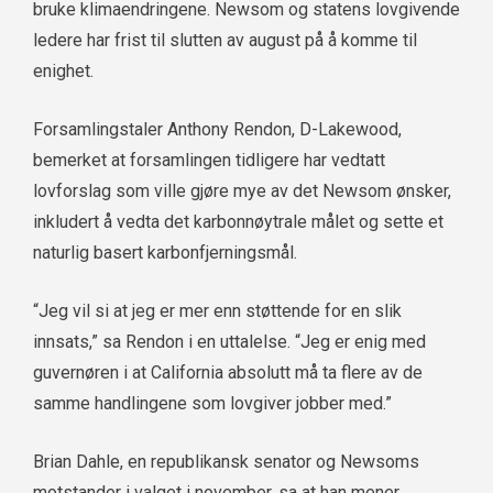
bruke klimaendringene. Newsom og statens lovgivende
ledere har frist til slutten av august på å komme til
enighet.
Forsamlingstaler Anthony Rendon, D-Lakewood,
bemerket at forsamlingen tidligere har vedtatt
lovforslag som ville gjøre mye av det Newsom ønsker,
inkludert å vedta det karbonnøytrale målet og sette et
naturlig basert karbonfjerningsmål.
“Jeg vil si at jeg er mer enn støttende for en slik
innsats,” sa Rendon i en uttalelse. “Jeg er enig med
guvernøren i at California absolutt må ta flere av de
samme handlingene som lovgiver jobber med.”
Brian Dahle, en republikansk senator og Newsoms
motstander i valget i november, sa at han mener