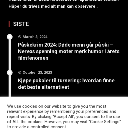
Håper du trives med alt man kan observere .
SISTE
March 3, 2024
Påskekrim 2024: Døde menn går på ski –
Nervøs spenning møter mørk humor i årets
filmfenomen
October 23, 2023
Kjøpe pokaler til turnering: hvordan finne
det beste alternativet
June 4, 2023
We use cookies on our website to give you the most
Bli kreativ: 5 kunst- og
relevant experience by remembering your preferences and
håndverksprosjekter for sommerferien
repeat visits. By clicking “Accept All”, you consent to the use
of ALL the cookies. However, you may visit "Cookie Settings"
to provide a controlled consent.