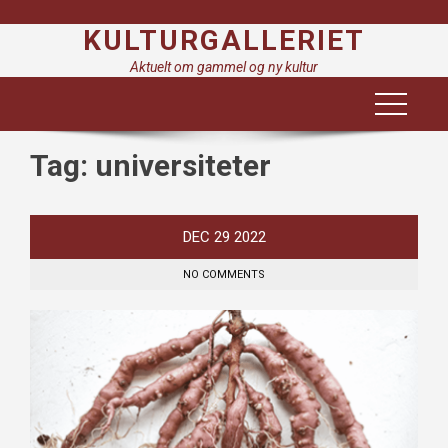
Skip
KULTURGALLERIET
to
content
Aktuelt om gammel og ny kultur
Tag:
universiteter
DEC
29
2022
NO COMMENTS