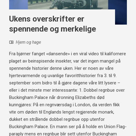
Ukens overskrifter er
spennende og merkelige
Hjem og hage
Fra bjørner fanget «dansende» i en viral video til kalifornere
plaget av beinspisende insekter, var det ingen mangel på
spennende historier denne uken. Her er noen av våre
hjertevarmende og uvanlige favoritthistorier fra 3. til 9.
september som bidro til å gjøre dagene våre litt lysere –
eller i det minste mer interessante: 1. Dobbel regnbue over
Buckingham Palace når dronning Elizabeths død
kunngjøres: På en regnværsdag i London, da verden fikk
vite om døden til Englands lengst regjerende monark,
dukket en strålende dobbel regnbue opp utenfor
Buckingham Palace. En mann ser på å holde en Union Flag-
paraply mens en regnbue blir sett utenfor Buckingham