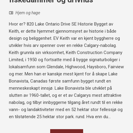
Hjem og hage
Hvor er? 820 Lake Ontario Drive SE Historie Bygget av
Keith, er dette hjemmet gjennomsyret av historie i både
design og beliggenhet. EV Keith var en kjent byggherre og
utvikler hvis arv spenner over en rekke Calgary-nabolag.
Keith grunnla sin virksomhet, Keith Construction Company
Limited, i 1950 og fortsatte med å bygge signaturboliger i
lokalsamfunn som Glendale, Highwood, Haysboro, Fairview
og mer. Men han er kanskje mest kjent for å skape Lake
Bonavista, Canadas første samfunn bygget rundt en
menneskeskapt innsjø. Lake Bonavista ble utviklet på
slutten av 1960-tallet, og er et av Calgarys mest attraktive
nabolag, og tilbyr innbyggerne tilgang året rundt til en rekke
vann- og landaktiviteter med en 52 hektar stor fellessjø og
en tilstøtende 25 hektar stor park. rund. Hva enn du...