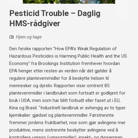
Pesticid Trouble – Daglig
HMS-rådgiver
Hjem og hage
Den ferske rapporten "How EPA's Weak Regulation of
Hazardous Pesticides is Harming Public Health and the US
Economy" fra Brookings Institution fremhever hvordan
EPA henger etter resten av verden når det gjelder å
regulere plantevernmidler for å beskytte helsen til
mennesker og dyreliv. Rapporten viser omtrent 85
plantevernmidler i landbruket som fortsatt er godkjent for
bruk i USA, men som har blitt forbudt eller faset ut i EU,
Kina og Brasil. "Industrielt landbruk er avhengig av to typer
kjemikalier: gjødsel og plantevernmidler. Førstnevnte
fremmer jordens fruktbarhet, noe som gjør avlingene mer
produktive, mens sistnevnte beskytter avlingene ved å
kontrollere ugress (ugressmidler), insekt- og dyreangrep