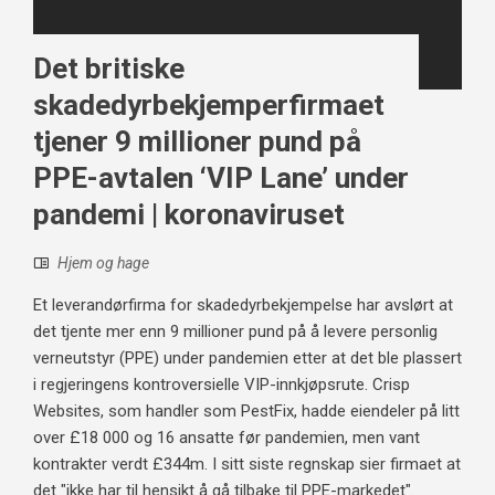
Det britiske
skadedyrbekjemperfirmaet
tjener 9 millioner pund på
PPE-avtalen ‘VIP Lane’ under
pandemi | koronaviruset
Hjem og hage
Et leverandørfirma for skadedyrbekjempelse har avslørt at
det tjente mer enn 9 millioner pund på å levere personlig
verneutstyr (PPE) under pandemien etter at det ble plassert
i regjeringens kontroversielle VIP-innkjøpsrute. Crisp
Websites, som handler som PestFix, hadde eiendeler på litt
over £18 000 og 16 ansatte før pandemien, men vant
kontrakter verdt £344m. I sitt siste regnskap sier firmaet at
det "ikke har til hensikt å gå tilbake til PPE-markedet".