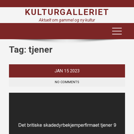
Skip
KULTURGALLERIET
to
content
Aktuelt om gammel og ny kultur
Tag:
tjener
JAN
15
2023
NO COMMENTS