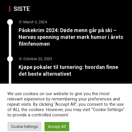
SISTE
March 3, 2024
Påskekrim 2024: Døde menn går på ski –
Nervøs spenning møter mørk humor i årets
filmfenomen
October 23, 2023
Kjøpe pokaler til turnering: hvordan finne
det beste alternativet
June 4, 2023
We use cookies on our website to give you the most
Bli kreativ: 5 kunst- og
relevant experience by remembering your preferences and
håndverksprosjekter for sommerferien
repeat visits. By clicking “Accept All”, you consent to the use
of ALL the cookies. However, you may visit "Cookie Settings"
to provide a controlled consent.
Cookie Settings
Accept All