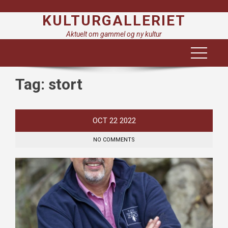
Skip
KULTURGALLERIET
to
content
Aktuelt om gammel og ny kultur
Tag:
stort
OCT
22
2022
NO COMMENTS