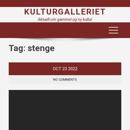
Skip
KULTURGALLERIET
to
content
Aktuelt om gammel og ny kultur
Tag:
stenge
OCT
23
2022
NO COMMENTS