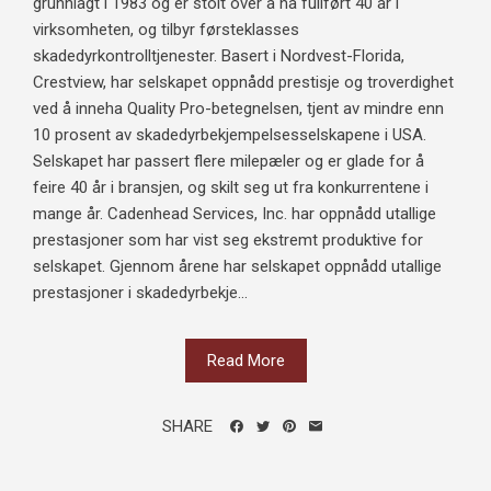
grunnlagt i 1983 og er stolt over å ha fullført 40 år i
virksomheten, og tilbyr førsteklasses
skadedyrkontrolltjenester. Basert i Nordvest-Florida,
Crestview, har selskapet oppnådd prestisje og troverdighet
ved å inneha Quality Pro-betegnelsen, tjent av mindre enn
10 prosent av skadedyrbekjempelsesselskapene i USA.
Selskapet har passert flere milepæler og er glade for å
feire 40 år i bransjen, og skilt seg ut fra konkurrentene i
mange år. Cadenhead Services, Inc. har oppnådd utallige
prestasjoner som har vist seg ekstremt produktive for
selskapet. Gjennom årene har selskapet oppnådd utallige
prestasjoner i skadedyrbekje...
Read More
SHARE