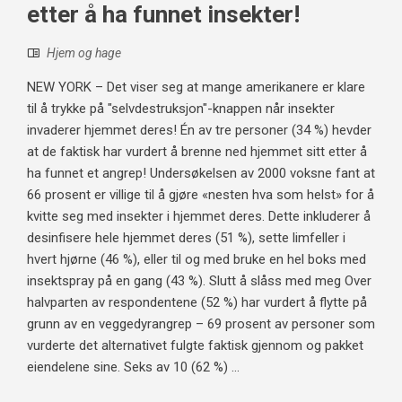
etter å ha funnet insekter!
Hjem og hage
NEW YORK – Det viser seg at mange amerikanere er klare
til å trykke på "selvdestruksjon"-knappen når insekter
invaderer hjemmet deres! Én av tre personer (34 %) hevder
at de faktisk har vurdert å brenne ned hjemmet sitt etter å
ha funnet et angrep! Undersøkelsen av 2000 voksne fant at
66 prosent er villige til å gjøre «nesten hva som helst» for å
kvitte seg med insekter i hjemmet deres. Dette inkluderer å
desinfisere hele hjemmet deres (51 %), sette limfeller i
hvert hjørne (46 %), eller til og med bruke en hel boks med
insektspray på en gang (43 %). Slutt å slåss med meg Over
halvparten av respondentene (52 %) har vurdert å flytte på
grunn av en veggedyrangrep – 69 prosent av personer som
vurderte det alternativet fulgte faktisk gjennom og pakket
eiendelene sine. Seks av 10 (62 %) ...