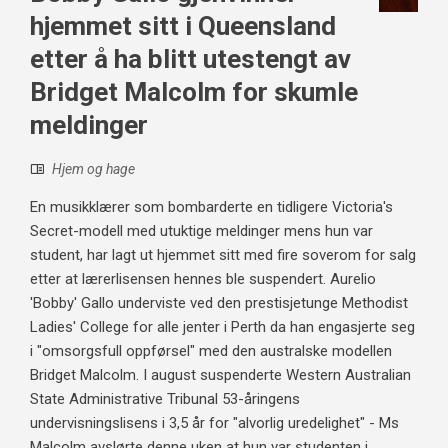
hjemmet sitt i Queensland
etter å ha blitt utestengt av
Bridget Malcolm for skumle
meldinger
Hjem og hage
En musikklærer som bombarderte en tidligere Victoria's
Secret-modell med utuktige meldinger mens hun var
student, har lagt ut hjemmet sitt med fire soverom for salg
etter at lærerlisensen hennes ble suspendert. Aurelio
'Bobby' Gallo underviste ved den prestisjetunge Methodist
Ladies' College for alle jenter i Perth da han engasjerte seg
i "omsorgsfull oppførsel" med den australske modellen
Bridget Malcolm. I august suspenderte Western Australian
State Administrative Tribunal 53-åringens
undervisningslisens i 3,5 år for "alvorlig uredelighet" - Ms
Malcolm avslørte denne uken at hun var studenten i