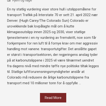
Hjem og hage
En ny statlig vurdering viser store hull i utslippsmålene for
transport Trafikk på Interstate 70 er sett 21. april 2022 nær
Denver. (Hugh Carey/The Colorado Sun) Colorado er
urovekkende bak lovpålagte mål om å kutte
klimagassutslipp innen 2025 og 2030, viser statlige
tjenestemenn i en ny vurdering av fremskritt, noe som får
forkjempere for ren luft til å fornye krav om mer aggressiv
handling mot vanene. transportutgifter. Det anslåtte gapet
er størst i transportsektoren, der regjeringens anslag tyder
på at karbonutslippene i 2025 vil være tilnærmet uendret
fra dagens nivå med mindre tøffe nye politiske tiltak legges
til. Statlige luftforurensningsmyndigheter anslår at
Colorado må redusere de årlige karbonutslippene fra
transport med 10 millioner tonn for å oppfylle ...
Read More