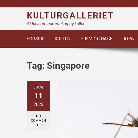
Skip
to
KULTURGALLERIET
content
Aktuelt om gammel og ny kultur
FORSIDE
KULTUR
HJEM OG HAGE
JOBB
Tag:
Singapore
JAN
11
2023
NO
COMMEN
TS