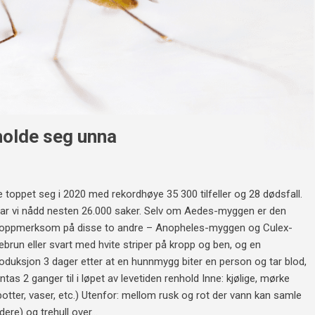
holde seg unna
ppet seg i 2020 med rekordhøye 35 300 tilfeller og 28 dødsfall.
har vi nådd nesten 26.000 saker. Selv om Aedes-myggen er den
re oppmerksom på disse to andre – Anopheles-myggen og Culex-
run eller svart med hvite striper på kropp og ben, og en
roduksjon 3 dager etter at en hunnmygg biter en person og tar blod,
ntas 2 ganger til i løpet av levetiden renhold Inne: kjølige, mørke
potter, vaser, etc.) Utenfor: mellom rusk og rot der vann kan samle
ere) og trehull over...