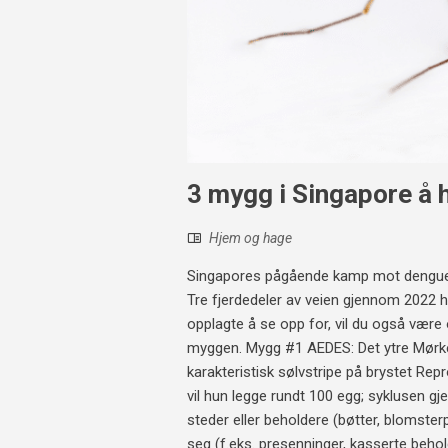
3 mygg i Singapore å 
Hjem og hage
Singapores pågående kamp mot dengue to
Tre fjerdedeler av veien gjennom 2022 
opplagte å se opp for, vil du også væ
myggen. Mygg #1 AEDES: Det ytre Mørkeb
karakteristisk sølvstripe på brystet Rep
vil hun legge rundt 100 egg; syklusen gje
steder eller beholdere (bøtter, blomster
seg (f.eks. presenninger, kasserte behold