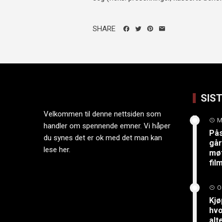
SHARE
SIS
Velkommen til denne nettsiden som
M
handler om spennende emner. Vi håper
På
du synes det er ok med det man kan
går
lese her.
møt
fi
O
Kjø
hvo
alt