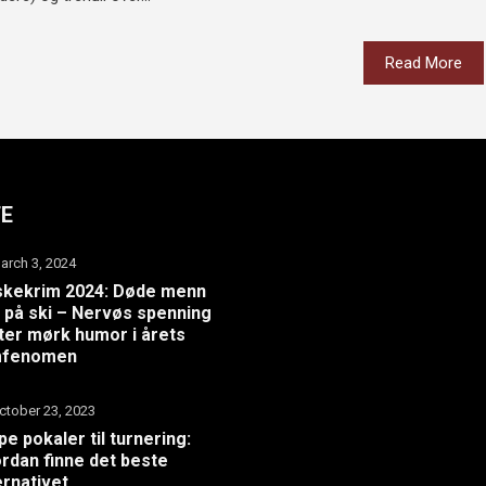
Read More
TE
arch 3, 2024
skekrim 2024: Døde menn
 på ski – Nervøs spenning
er mørk humor i årets
lmfenomen
ctober 23, 2023
pe pokaler til turnering:
rdan finne det beste
ernativet