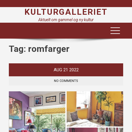
Skip
KULTURGALLERIET
to
content
Aktuelt om gammel og ny kultur
Tag:
romfarger
AUG
21
2022
NO COMMENTS