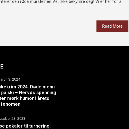
terer den røde mursteinen Vel, ikke bekymre deg! Vi er her for å
Read More
TE
arch 3, 2024
skekrim 2024: Døde menn
 på ski – Nervøs spenning
er mørk humor i årets
lmfenomen
ctober 23, 2023
pe pokaler til turnering: