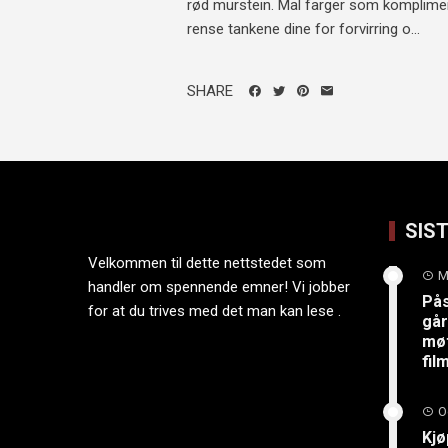
rød murstein. Mal farger som komplimen
rense tankene dine for forvirring o...
SHARE
SIS
Velkommen til dette nettstedet som
M
handler om spennende emner! Vi jobber
På
for at du trives med det man kan lese .
går
møt
fi
O
Kjø