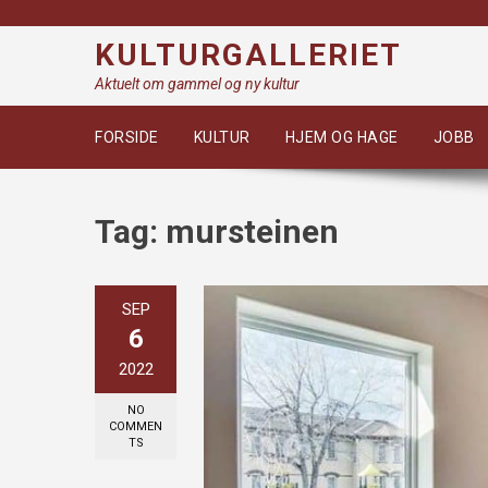
Skip
to
KULTURGALLERIET
content
Aktuelt om gammel og ny kultur
FORSIDE
KULTUR
HJEM OG HAGE
JOBB
Tag:
mursteinen
SEP
6
2022
NO
COMMEN
TS