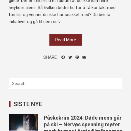
glede. Det er imidlertid et faktum at du ikke kan feire
høytider alene. Så hvilken bedre tid for å få kontakt med
familie og venner du ikke har snakket med? Du bør ta
initiativet og gå til dem selv...
Read More
SHARE
Search
for:
SISTE NYE
Påskekrim 2024: Døde menn går
på ski – Nervøs spenning møter