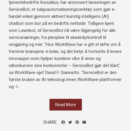
tjenestebedrifts livssyklus, har annonsert lanseringen av
ServiceBot, et salgsautomatiseringsverktøy som gjør e-
handel enkel gjennom aktivert kunstig intelligens (AI).
chatbot som bor på en bedrifts nettside. Tidligere kjent
som Lawnbot, vil ServiceBot nå være tilgjengelig for alle
servicenæringer, fra plenpleie til skadedyrkontroll til
rengjøring og mer. "Hos WorkWave har vi gitt et løfte om å
fremme bransjene vi leder, og det betyr å fortsette å levere
innovasjon som hjelper kundene våre å vinne og
utkonkurrere sine konkurrenter – ServiceBot gjør det klart,"
sa WorkWave-sjef David F. Giannetto. "ServiceBot er den
første bruken av AI-teknologi innen WorkWave-plattformer
og -l...
Read More
SHARE