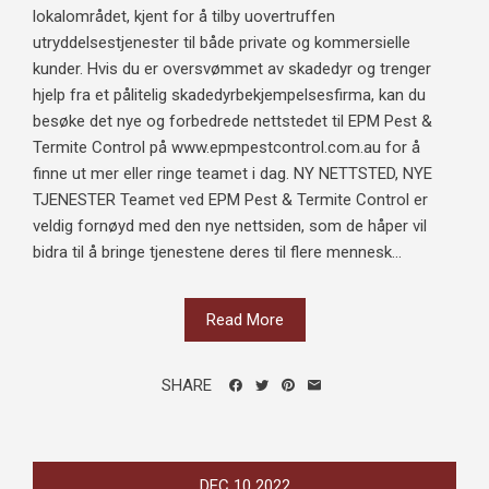
lokalområdet, kjent for å tilby uovertruffen
utryddelsestjenester til både private og kommersielle
kunder. Hvis du er oversvømmet av skadedyr og trenger
hjelp fra et pålitelig skadedyrbekjempelsesfirma, kan du
besøke det nye og forbedrede nettstedet til EPM Pest &
Termite Control på www.epmpestcontrol.com.au for å
finne ut mer eller ringe teamet i dag. NY NETTSTED, NYE
TJENESTER Teamet ved EPM Pest & Termite Control er
veldig fornøyd med den nye nettsiden, som de håper vil
bidra til å bringe tjenestene deres til flere mennesk...
Read More
SHARE
DEC
10
2022