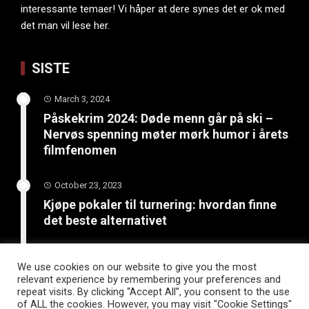
interessante temaer! Vi håper at dere synes det er ok med
det man vil lese her.
SISTE
March 3, 2024
Påskekrim 2024: Døde menn går på ski –
Nervøs spenning møter mørk humor i årets
filmfenomen
October 23, 2023
Kjøpe pokaler til turnering: hvordan finne
det beste alternativet
June 4, 2023
We use cookies on our website to give you the most
Bli kreativ: 5 kunst- og
relevant experience by remembering your preferences and
håndverksprosjekter for sommerferien
repeat visits. By clicking “Accept All”, you consent to the use
of ALL the cookies. However, you may visit "Cookie Settings"