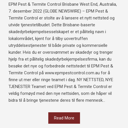
EPM Pest & Termite Control Brisbane West End, Australia,
7. desember 2022 (GLOBE NEWSWIRE) – EPM Pest &
Termite Control er stolte av å lansere et nytt nettsted og
utvide tjenestetilbudet. Dette Brisbane-baserte
skadedyrbekjempelsesselskapet er et pålitelig navn i
lokalområdet, kjent for å tilby uovertruffen
utryddelsestjenester til både private og kommersielle
kunder. Hvis du er oversvømmet av skadedyr og trenger
hjelp fra et pålitelig skadedyrbekjempelsesfirma, kan du
besøke det nye og forbedrede nettstedet til EPM Pest &
Termite Control på www.epmpestcontrol.com.au for å
finne ut mer eller ringe teamet i dag. NY NETTSTED, NYE
TJENESTER Teamet ved EPM Pest & Termite Control er
veldig fornøyd med den nye nettsiden, som de håper vil
bidra til å bringe tjenestene deres til flere mennesk...
Read More