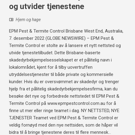
og utvider tjenestene
Hjem og hage
EPM Pest & Termite Control Brisbane West End, Australia,
7. desember 2022 (GLOBE NEWSWIRE) – EPM Pest &
Termite Control er stolte av å lansere et nytt nettsted og
utvide tjenestetilbudet. Dette Brisbane-baserte
skadedyrbekjempelsesselskapet er et pålitelig navn i
lokalområdet, kjent for å tilby uovertruffen
utryddelsestjenester til både private og kommersielle
kunder. Hvis du er oversvømmet av skadedyr og trenger
hjelp fra et pålitelig skadedyrbekjempelsesfirma, kan du
besøke det nye og forbedrede nettstedet til EPM Pest &
Termite Control på www.epmpestcontrol.com.au for å
finne ut mer eller ringe teamet i dag. NY NETTSTED, NYE
TJENESTER Teamet ved EPM Pest & Termite Control er
veldig fornøyd med den nye nettsiden, som de håper vil
bidra til å bringe tjenestene deres til flere mennesk...