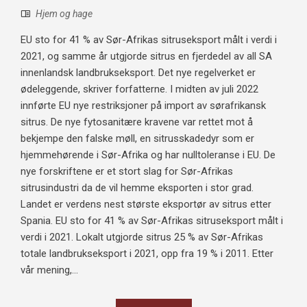
Hjem og hage
EU sto for 41 % av Sør-Afrikas sitruseksport målt i verdi i
2021, og samme år utgjorde sitrus en fjerdedel av all SA
innenlandsk landbrukseksport. Det nye regelverket er
ødeleggende, skriver forfatterne. I midten av juli 2022
innførte EU nye restriksjoner på import av sørafrikansk
sitrus. De nye fytosanitære kravene var rettet mot å
bekjempe den falske møll, en sitrusskadedyr som er
hjemmehørende i Sør-Afrika og har nulltoleranse i EU. De
nye forskriftene er et stort slag for Sør-Afrikas
sitrusindustri da de vil hemme eksporten i stor grad.
Landet er verdens nest største eksportør av sitrus etter
Spania. EU sto for 41 % av Sør-Afrikas sitruseksport målt i
verdi i 2021. Lokalt utgjorde sitrus 25 % av Sør-Afrikas
totale landbrukseksport i 2021, opp fra 19 % i 2011. Etter
vår mening,...