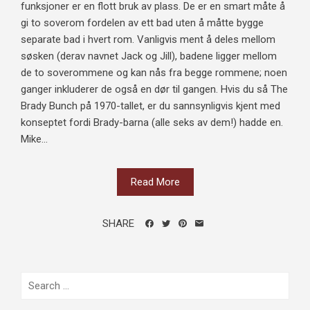
funksjoner er en flott bruk av plass. De er en smart måte å
gi to soverom fordelen av ett bad uten å måtte bygge
separate bad i hvert rom. Vanligvis ment å deles mellom
søsken (derav navnet Jack og Jill), badene ligger mellom
de to soverommene og kan nås fra begge rommene; noen
ganger inkluderer de også en dør til gangen. Hvis du så The
Brady Bunch på 1970-tallet, er du sannsynligvis kjent med
konseptet fordi Brady-barna (alle seks av dem!) hadde en.
Mike...
Read More
SHARE
Search
for: