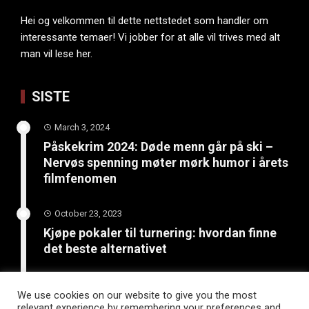
Hei og velkommen til dette nettstedet som handler om
interessante temaer! Vi jobber for at alle vil trives med alt
man vil lese her.
SISTE
March 3, 2024
Påskekrim 2024: Døde menn går på ski –
Nervøs spenning møter mørk humor i årets
filmfenomen
October 23, 2023
Kjøpe pokaler til turnering: hvordan finne
det beste alternativet
June 4, 2023
We use cookies on our website to give you the most
Bli kreativ: 5 kunst- og
relevant experience by remembering your preferences and