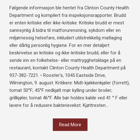
Følgende informasjon ble hentet fra Clinton County Health
Department og kompilert fra inspeksjonsrapporter. Brudd
er enten kritiske eller ikke-kritiske. Kritiske brudd er mest
sannsynlig å bidra til matforurensning, sykdom eller en
miljømessig helsefare, inkludert utilstrekkelig matlaging
eller dårlig personlig hygiene. For en mer detaljert
beskrivelse av kritiske og ikke-kritiske brudd, eller for å
sende inn en folkehelse- eller mattrygghetsklage på en
restaurant, kontakt Clinton County Health Department på
937-382-7221. • Rooster's, 1045 Eastside Drive,
Wilmington, 9. august. Kritikere: Midt-kjøkkenkjøler (forrett),
tomat 50°F; 45°F nedkjølt mør kylling under broiler;
grillkjøler, tomat 46°F. Alle bør holdes kalde ved 41 ° F eller
lavere for å redusere bakterievekst. Kjøttresten...
Read More