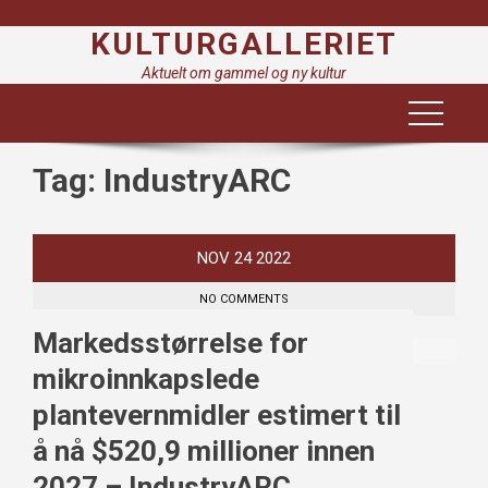
Skip
KULTURGALLERIET
to
content
Aktuelt om gammel og ny kultur
Tag:
IndustryARC
NOV
24
2022
NO COMMENTS
Markedsstørrelse for
mikroinnkapslede
plantevernmidler estimert til
å nå $520,9 millioner innen
2027 – IndustryARC