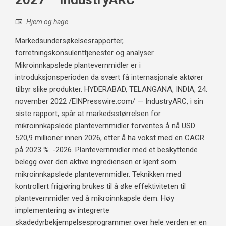
Hjem og hage
Markedsundersøkelsesrapporter,
forretningskonsulenttjenester og analyser
Mikroinnkapslede plantevernmidler er i
introduksjonsperioden da svært få internasjonale aktører
tilbyr slike produkter. HYDERABAD, TELANGANA, INDIA, 24.
november 2022 /EINPresswire.com/ — IndustryARC, i sin
siste rapport, spår at markedsstørrelsen for
mikroinnkapslede plantevernmidler forventes å nå USD
520,9 millioner innen 2026, etter å ha vokst med en CAGR
på 2023 %. -2026. Plantevernmidler med et beskyttende
belegg over den aktive ingrediensen er kjent som
mikroinnkapslede plantevernmidler. Teknikken med
kontrollert frigjøring brukes til å øke effektiviteten til
plantevernmidler ved å mikroinnkapsle dem. Høy
implementering av integrerte
skadedyrbekjempelsesprogrammer over hele verden er en