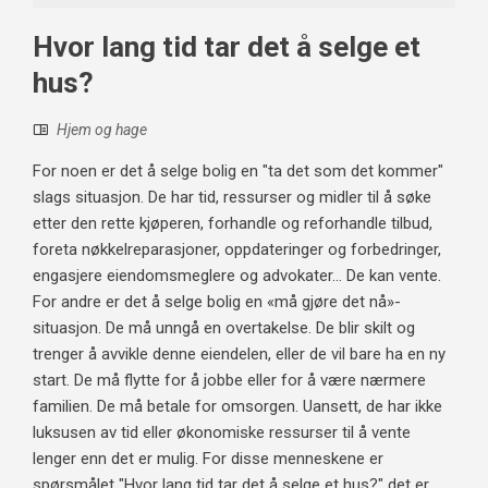
Hvor lang tid tar det å selge et
hus?
Hjem og hage
For noen er det å selge bolig en "ta det som det kommer"
slags situasjon. De har tid, ressurser og midler til å søke
etter den rette kjøperen, forhandle og reforhandle tilbud,
foreta nøkkelreparasjoner, oppdateringer og forbedringer,
engasjere eiendomsmeglere og advokater... De kan vente.
For andre er det å selge bolig en «må gjøre det nå»-
situasjon. De må unngå en overtakelse. De blir skilt og
trenger å avvikle denne eiendelen, eller de vil bare ha en ny
start. De må flytte for å jobbe eller for å være nærmere
familien. De må betale for omsorgen. Uansett, de har ikke
luksusen av tid eller økonomiske ressurser til å vente
lenger enn det er mulig. For disse menneskene er
spørsmålet "Hvor lang tid tar det å selge et hus?" det er