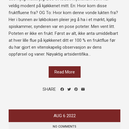
veldig modent på kjøkkenet mitt. En: Hvor kom disse
fruktfluene fra? OG To: Hvor kom denne vonde lukten fra?
Her i bunnen av løkboksen pleier jeg å ha i et mørkt, kjølig
spiskammer, synderen var en pose poteter. Men vent litt.
Poteten er ikke en frukt. Først av alt, ikke anta umiddelbart
at hver lille flue på kjøkkenet ditt er 100 % en fruktflue før
du har gjort en vitenskapelig observasjon av dens
oppførsel og vaner. Nøyaktig artsidentifika...
Read More
SHARE
AUG
6
2022
NO COMMENTS