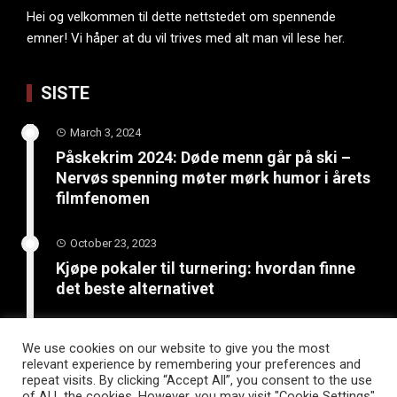
Hei og velkommen til dette nettstedet om spennende
emner! Vi håper at du vil trives med alt man vil lese her.
SISTE
March 3, 2024
Påskekrim 2024: Døde menn går på ski –
Nervøs spenning møter mørk humor i årets
filmfenomen
October 23, 2023
Kjøpe pokaler til turnering: hvordan finne
det beste alternativet
June 4, 2023
We use cookies on our website to give you the most
Bli kreativ: 5 kunst- og
relevant experience by remembering your preferences and
håndverksprosjekter for sommerferien
repeat visits. By clicking “Accept All”, you consent to the use
of ALL the cookies. However, you may visit "Cookie Settings"