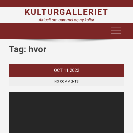
Skip
KULTURGALLERIET
to
content
Aktuelt om gammel og ny kultur
Tag:
hvor
OCT
11
2022
NO COMMENTS