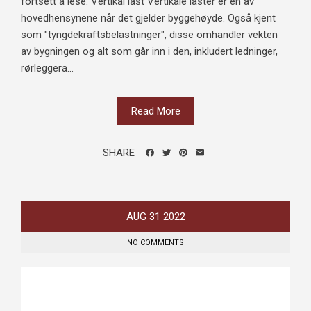
fortsett å lese: Vertikal last Vertikale laster er en av
hovedhensynene når det gjelder byggehøyde. Også kjent
som "tyngdekraftsbelastninger", disse omhandler vekten
av bygningen og alt som går inn i den, inkludert ledninger,
rørleggera...
Read More
SHARE
AUG
31
2022
NO COMMENTS