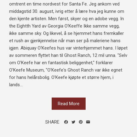
omtrent en time nordvest for Santa Fe. Jeg ankom ved
middagstid 30. august, ivrig etter å lære hva jeg kunne om
den kjente artisten. Men først, skyer og en adobe vegg. In
the Eightth Yard av Georgia O'Keeffe Ikke samme vegg,
ikke samme sky. Og likevel, å se hjemmet hans fremkaller
et rush av gjenkjennelse når man ser på maleriene hans
igjen. Abiquay O'Keefes hus var vinterhjemmet hans. I løpet
av sommeren flyttet han til Ghost Ranch, 12 mil unna. "Selv
om O'Keefe har en fantastisk beliggenhet," forklarer
O'Keefe Museum, "O'Keefe's Ghost Ranch var ikke egnet
for hans helårsbolig. O'Keefe kjøpte et større hjem, i
lands...
Read More
SHARE