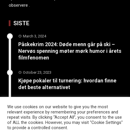
observere .
SISTE
March 3, 2024
Påskekrim 2024: Døde menn går på ski –
Nervøs spenning møter mørk humor i årets
filmfenomen
October 23, 2023
Kjøpe pokaler til turnering: hvordan finne
det beste alternativet
June 4, 2023
We use cookies on our website to give you the most
Bli kreativ: 5 kunst- og
relevant experience by remembering your preferences and
håndverksprosjekter for sommerferien
repeat visits. By clicking “Accept All”, you consent to the use
of ALL the cookies. However, you may visit "Cookie Settings"
to provide a controlled consent.