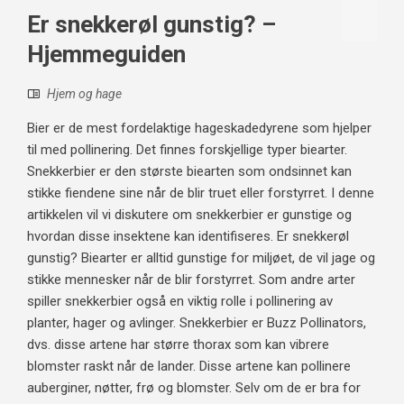
Er snekkerøl gunstig? –
Hjemmeguiden
Hjem og hage
Bier er de mest fordelaktige hageskadedyrene som hjelper
til med pollinering. Det finnes forskjellige typer biearter.
Snekkerbier er den største biearten som ondsinnet kan
stikke fiendene sine når de blir truet eller forstyrret. I denne
artikkelen vil vi diskutere om snekkerbier er gunstige og
hvordan disse insektene kan identifiseres. Er snekkerøl
gunstig? Biearter er alltid gunstige for miljøet, de vil jage og
stikke mennesker når de blir forstyrret. Som andre arter
spiller snekkerbier også en viktig rolle i pollinering av
planter, hager og avlinger. Snekkerbier er Buzz Pollinators,
dvs. disse artene har større thorax som kan vibrere
blomster raskt når de lander. Disse artene kan pollinere
auberginer, nøtter, frø og blomster. Selv om de er bra for