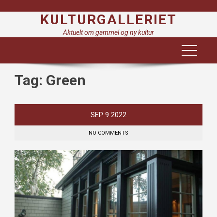
Skip
KULTURGALLERIET
to
content
Aktuelt om gammel og ny kultur
Tag:
Green
SEP
9
2022
NO COMMENTS