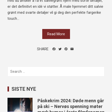
hvis du ønsker å få et salviegrønt hjem med sorte detaljer,
er det definitivt en idé vi støtter. Å male hjemmet ditt salvie
grønt med svarte detaljer vil gi deg den perfekte fargerike
touch...
Read More
SHARE
Search
for:
SISTE NYE
Påskekrim 2024: Døde menn går
på ski – Nervøs spenning møter