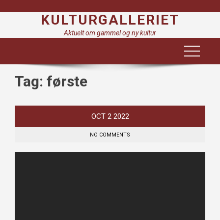
Skip
KULTURGALLERIET
to
content
Aktuelt om gammel og ny kultur
Tag:
første
OCT
2
2022
NO COMMENTS