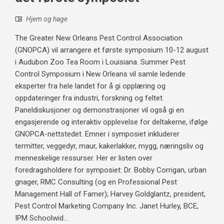
Hjem og hage
The Greater New Orleans Pest Control Association
(GNOPCA) vil arrangere et første symposium 10-12 august
i Audubon Zoo Tea Room i Louisiana. Summer Pest
Control Symposium i New Orleans vil samle ledende
eksperter fra hele landet for å gi opplæring og
oppdateringer fra industri, forskning og feltet.
Paneldiskusjoner og demonstrasjoner vil også gi en
engasjerende og interaktiv opplevelse for deltakerne, ifølge
GNOPCA-nettstedet. Emner i symposiet inkluderer
termitter, veggedyr, maur, kakerlakker, mygg, næringsliv og
menneskelige ressurser. Her er listen over
foredragsholdere for symposiet: Dr. Bobby Corrigan, urban
gnager, RMC Consulting (og en Professional Pest
Management Hall of Famer); Harvey Goldglantz, president,
Pest Control Marketing Company Inc. Janet Hurley, BCE,
IPM Schoolwid...