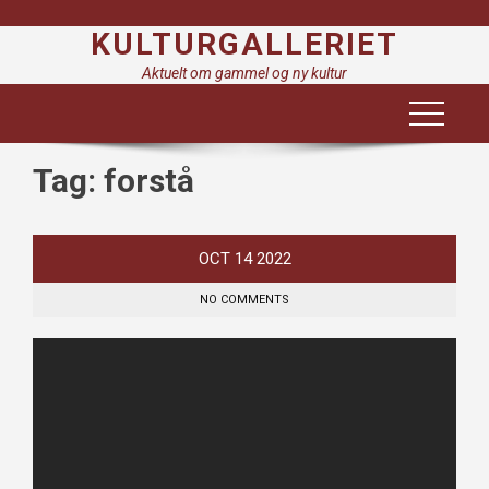
Skip
KULTURGALLERIET
to
content
Aktuelt om gammel og ny kultur
Tag:
forstå
OCT
14
2022
NO COMMENTS