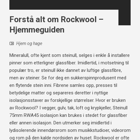
Forstå alt om Rockwool –
Hjemmeguiden
Hjem og hage
Mineralull, ofte kjent som steinull, selges i enkle å installere
pinner som etterligner glassfiber. Imidlertid, i motsetning til
populær tro, er steinull ikke dannet av luftige glassfibre,
men av steiner. Se for deg en sukkerspinnprodusent med
en flytende stein inni. Fibrene samles opp, presses til
betydelige matter og separeres deretter i nyttige
isolasjonsstaver av forskjellige størrelser. Hvor er bruken
av Rockwool? I vegger, gulv, tak, loft og krypkjeller, Steinull
75mm RWA45 isolasjon kan brukes i stedet for glassfiber
eller annen isolasjon. Den utmerker seg imidlertid i
lydisolerende innendørsrom som musikkstudioer, videorom
og rom på den kalde nordsiden av huset. Rockwool er ofte