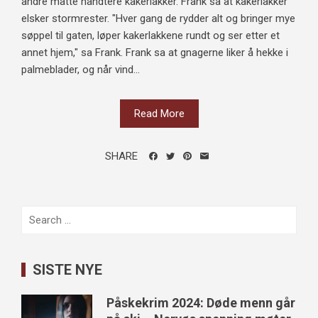
andre måtte håndtere kakerlakker. Frank sa at kakerlakker
elsker stormrester. "Hver gang de rydder alt og bringer mye
søppel til gaten, løper kakerlakkene rundt og ser etter et
annet hjem," sa Frank. Frank sa at gnagerne liker å hekke i
palmeblader, og når vind...
Read More
SHARE
Search
for:
SISTE NYE
Påskekrim 2024: Døde menn går