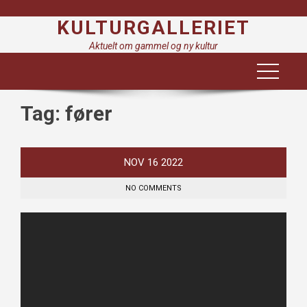
Skip
KULTURGALLERIET
to
content
Aktuelt om gammel og ny kultur
Tag:
fører
NOV
16
2022
NO COMMENTS