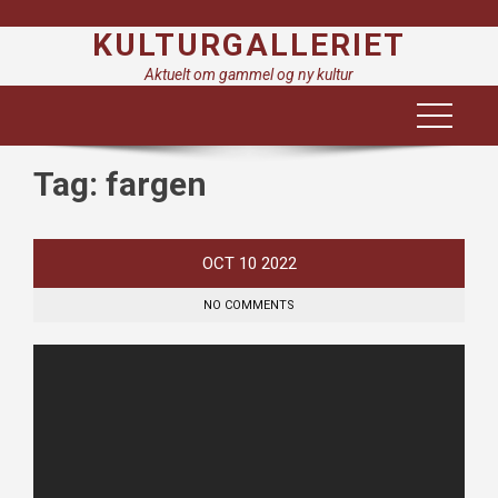
Skip
KULTURGALLERIET
to
content
Aktuelt om gammel og ny kultur
Tag:
fargen
OCT
10
2022
NO COMMENTS