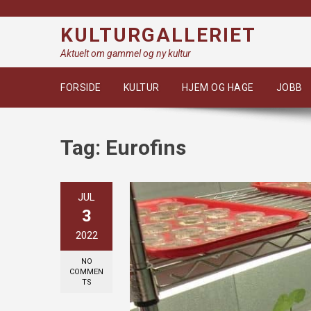
Skip
to
KULTURGALLERIET
content
Aktuelt om gammel og ny kultur
FORSIDE
KULTUR
HJEM OG HAGE
JOBB
Tag:
Eurofins
JUL
3
2022
NO
COMMEN
TS