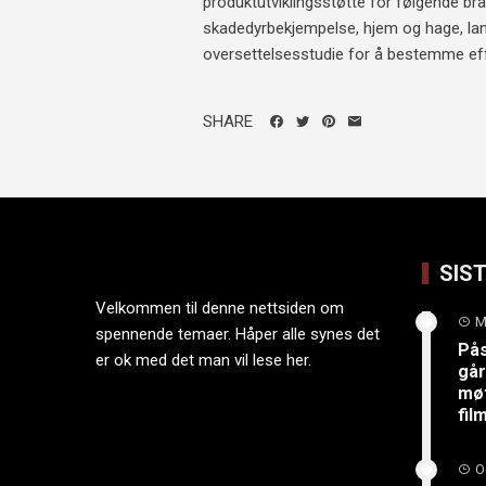
produktutviklingsstøtte for følgende br
skadedyrbekjempelse, hjem og hage, lan
oversettelsesstudie for å bestemme effekt
SHARE
SIS
Velkommen til denne nettsiden om
M
spennende temaer. Håper alle synes det
På
er ok med det man vil lese her.
går
møt
fi
O