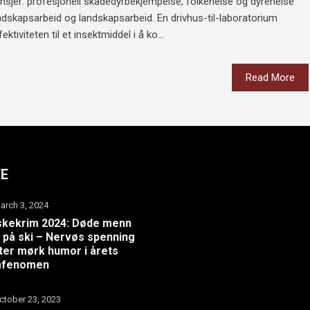
ansjer: profesjonell skadedyrbekjempelse, folkehelse og dyrehelse
dskapsarbeid og landskapsarbeid. En drivhus-til-laboratorium
iviteten til et insektmiddel i å ko...
Read More
TE
arch 3, 2024
skekrim 2024: Døde menn
 på ski – Nervøs spenning
er mørk humor i årets
lmfenomen
ctober 23, 2023