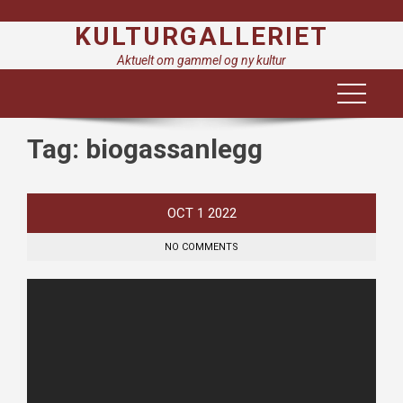
Skip
KULTURGALLERIET
to
content
Aktuelt om gammel og ny kultur
Tag:
biogassanlegg
OCT
1
2022
NO COMMENTS