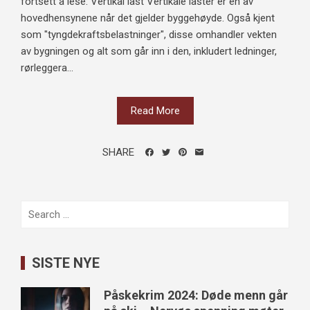
fortsett å lese: Vertikal last Vertikale laster er en av
hovedhensynene når det gjelder byggehøyde. Også kjent
som "tyngdekraftsbelastninger", disse omhandler vekten
av bygningen og alt som går inn i den, inkludert ledninger,
rørleggera...
Read More
SHARE
Search
for:
SISTE NYE
Påskekrim 2024: Døde menn går