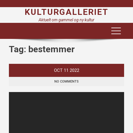
Skip
KULTURGALLERIET
to
content
Aktuelt om gammel og ny kultur
Tag:
bestemmer
OCT
11
2022
NO COMMENTS