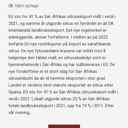
Hjem og hage
EU sto for 41 % av Sør-Afrikas sitruseksport målt i verdi i
2021, og samme år utgjorde sitrus en fjerdedel av all SA
innenlandsk landbrukseksport. Det nye regelverket er
ødeleggende, skriver forfatterne. I midten av juli 2022
innførte EU nye restriksjoner på import av sørafrikansk
sitrus. De nye fytosanitære kravene var rettet mot å
bekjempe den falske møll, en sitrusskadedyr som er
hjemmehørende i Sør-Afrika og har nulltoleranse i EU. De
nye forskriftene er et stort slag for Sør-Afrikas
sitrusindustri da de vil hemme eksporten i stor grad.
Landet er verdens nest største eksportør av sitrus etter
Spania. EU sto for 41 % av Sør-Afrikas sitruseksport målt i
verdi i 2021. Lokalt utgjorde sitrus 25 % av Sør-Afrikas
totale landbrukseksport i 2021, opp fra 19 % i 2011. Etter
vår mening,...