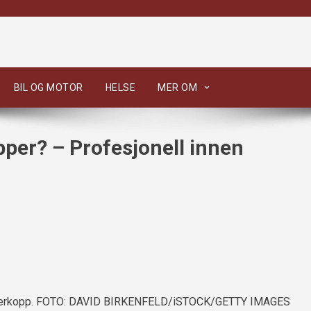
BIL OG MOTOR
HELSE
MER OM
per? – Profesjonell innen
 edderkopp. FOTO: DAVID BIRKENFELD/iSTOCK/GETTY IMAGES