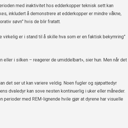
perioden med inaktivitet hos edderkopper teknisk sett kan
kes, inkludert å demonstrere at edderkopper er mindre våkne,
orativ søvn” hvis de blir fratatt.
e virkelig er i stand til å skille hva som er en faktisk bekymring”
 eller i silken – reagerer de umiddelbart», sier hun. Men når det
dan det ser ut kan variere veldig. Noen fugler og sjøpattedyr
ns dvaledyr kan sove nesten kontinuerlig i uker eller måneder.
 perioder med REM-lignende hvile gjør at dyrene har visuelle