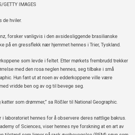
S/GETTY IMAGES
de hviler.
anz, forsker vanligvis i den avsidesliggende brasilianske
e på en gressflekk nær hjemmet hennes i Trier, Tyskland.
oppene som levde i feltet. Etter mørkets frembrudd trekker
rrelse med den rosa neglen hennes, seg tilbake i små
raphic. Hun fant ut at noen av edderkoppene ville være
 med vridde ben og av og til bevege seg.
g katter som drømmer,” sa Rößler til National Geographic.
i laboratoriet hennes for å observere deres nattlige bakrus.
cademy of Sciences, viser hennes nye forskning at en art av
en tilstand som ligner på rask øyebevegelse (REM) søvn som