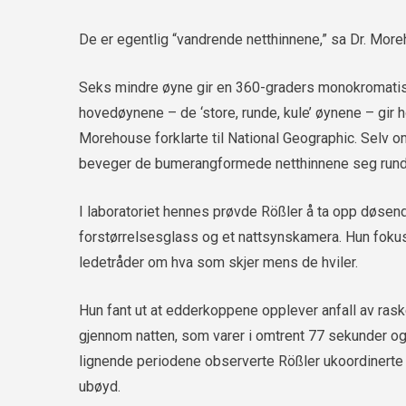
De er egentlig “vandrende netthinnene,” sa Dr. Mor
Seks mindre øyne gir en 360-graders monokromatis
hovedøynene – de ‘store, runde, kule’ øynene – gir h
Morehouse forklarte til National Geographic. Selv o
beveger de bumerangformede netthinnene seg rund
I laboratoriet hennes prøvde Rößler å ta opp døsen
forstørrelsesglass og et nattsynskamera. Hun fok
ledetråder om hva som skjer mens de hviler.
Hun fant ut at edderkoppene opplever anfall av ras
gjennom natten, som varer i omtrent 77 sekunder og
lignende periodene observerte Rößler ukoordinerte
ubøyd.