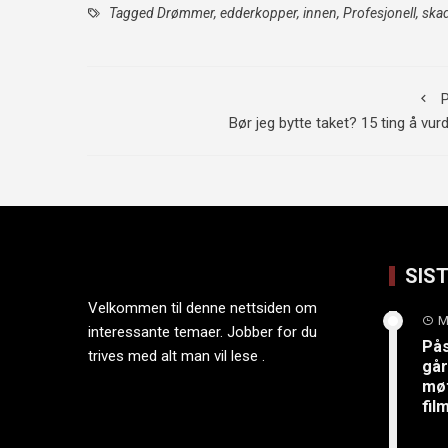
Tagged
Drømmer
,
edderkopper
,
innen
,
Profesjonell
,
ska
P
Bør jeg bytte taket? 15 ting å vur
SIS
Velkommen til denne nettsiden om
M
interessante temaer. Jobber for du
På
trives med alt man vil lese .
går
møt
fi