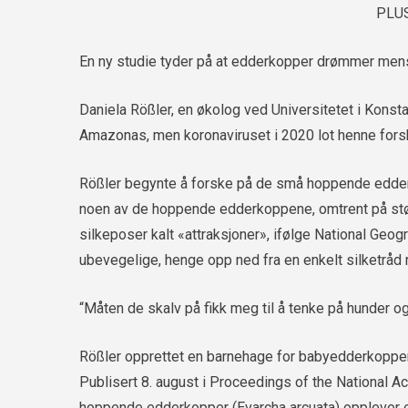
PLU
En ny studie tyder på at edderkopper drømmer mens 
Daniela Rößler, en økolog ved Universitetet i Konst
Amazonas, men koronaviruset i 2020 lot henne forsk
Rößler begynte å forske på de små hoppende edderk
noen av de hoppende edderkoppene, omtrent på stø
silkeposer kalt «attraksjoner», ifølge National Geog
ubevegelige, henge opp ned fra en enkelt silketråd
“Måten de skalv på fikk meg til å tenke på hunder o
Rößler opprettet en barnehage for babyedderkopper 
Publisert 8. august i Proceedings of the National A
hoppende edderkopper (Evarcha arcuata) opplever 