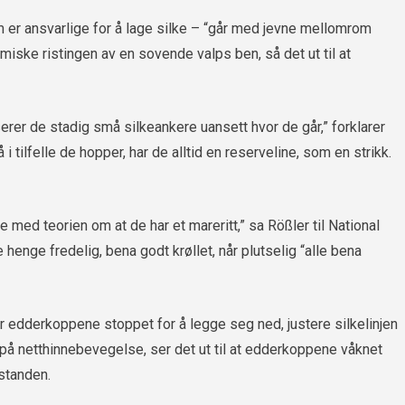
r ansvarlige for å lage silke – “går med jevne mellomrom
miske ristingen av en sovende valps ben, så det ut til at
rer de stadig små silkeankere uansett hvor de går,” forklarer
å i tilfelle de hopper, har de alltid en reserveline, som en strikk.
 med teorien om at de har et mareritt,” sa Rößler til National
henge fredelig, bena godt krøllet, når plutselig “alle bena
 edderkoppene stoppet for å legge seg ned, justere silkelinjen
på netthinnebevegelse, ser det ut til at edderkoppene våknet
lstanden.