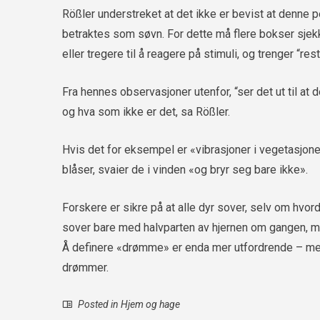
Rößler understreket at det ikke er bevist at denne 
betraktes som søvn. For dette må flere bokser sjek
eller tregere til å reagere på stimuli, og trenger “rest
Fra hennes observasjoner utenfor, “ser det ut til at d
og hva som ikke er det, sa Rößler.
Hvis det for eksempel er «vibrasjoner i vegetasjonen
blåser, svaier de i vinden «og bryr seg bare ikke».
Forskere er sikre på at alle dyr sover, selv om hvor
sover bare med halvparten av hjernen om gangen, me
Å definere «drømme» er enda mer utfordrende – men
drømmer.
Posted in
Hjem og hage