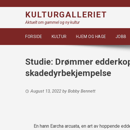
Skip
to
KULTURGALLERIET
content
Aktuelt om gammel og ny kultur
FORSIDE
KULTUR
HJEM OG HAGE
JOBB
Studie: Drømmer edderkop
skadedyrbekjempelse
August 13, 2022
by
Bobby Bennett
En hann Earcha arcuata, en art av hoppende