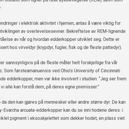
.
nger i elektrisk aktivitet i hjernen, antas å være viktig for
utviklingen av overlevelsesevner. Bekreftelse av REM-lignende
åelse av når og hvordan edderkopper utviklet seg. Dette er
ert hos virveldyr (krypdyr, fugler, fisk og de fleste pattedyr).
sannsynligvis på de fleste måter helt forskjellige fra vår
c. Som førsteamanuensis ved Ohio’s University of Cincinnati
de edderkopper, men var ikke involvert i studien. “Jeg ser frem
 vi alle kan forstå dem, på deres egne premisser.”
 da den kan gjøres på mennesker eller andre større dyr. De kan
y-Evarcha arcuata-edderkopper kan du se inni hodene deres: i
viklet pigment i eksoskjelettet som dekker hodet, en plass viet