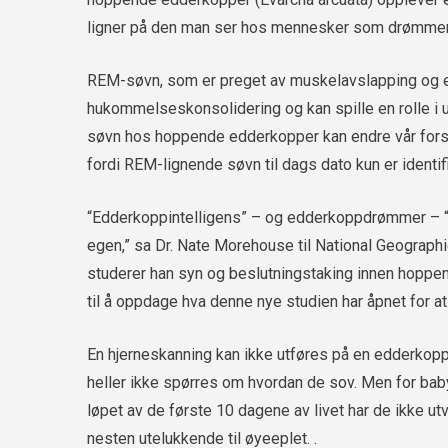
ligner på den man ser hos mennesker som drømmer
REM-søvn, som er preget av muskelavslapping og endri
hukommelseskonsolidering og kan spille en rolle i 
søvn hos hoppende edderkopper kan endre vår forst
fordi REM-lignende søvn til dags dato kun er identifis
“Edderkoppintelligens” – og edderkoppdrømmer – “er 
egen,” sa Dr. Nate Morehouse til National Geographi
studerer han syn og beslutningstaking innen hoppen
til å oppdage hva denne nye studien har åpnet for at
En hjerneskanning kan ikke utføres på en edderkopp
heller ikke spørres om hvordan de sov. Men for bab
løpet av de første 10 dagene av livet har de ikke ut
nesten utelukkende til øyeeplet. .