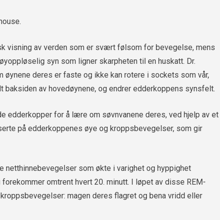
ehouse.
k visning av verden som er svært følsom for bevegelse, mens
øyoppløselig syn som ligner skarpheten til en huskatt. Dr.
m øynene deres er faste og ikke kan rotere i sockets som vår,
t baksiden av hovedøynene, og endrer edderkoppens synsfelt.
de edderkopper for å lære om søvnvanene deres, ved hjelp av et
userte på edderkoppenes øye og kroppsbevegelser, som gir
ke netthinnebevegelser som økte i varighet og hyppighet
 forekommer omtrent hvert 20. minutt. I løpet av disse REM-
 kroppsbevegelser: magen deres flagret og bena vridd eller