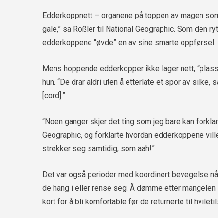
Edderkoppnett – organene på toppen av magen som e
gale,” sa Rößler til National Geographic. Som den ryt
edderkoppene “øvde” en av sine smarte oppførsel.
Mens hoppende edderkopper ikke lager nett, “plasse
hun. “De drar aldri uten å etterlate et spor av silke, s
[cord].”
“Noen ganger skjer det ting som jeg bare kan forklare
Geographic, og forklarte hvordan edderkoppene ville 
strekker seg samtidig, som aah!”
Det var også perioder med koordinert bevegelse når
de hang i eller rense seg. Å dømme etter mangelen 
kort for å bli komfortable før de returnerte til hvileti