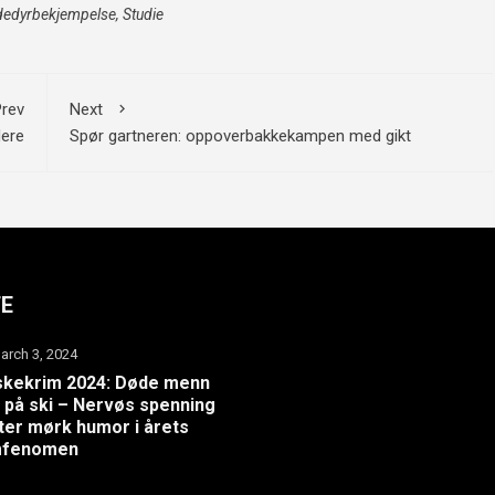
dedyrbekjempelse
,
Studie
rev
Next
dere
Spør gartneren: oppoverbakkekampen med gikt
TE
arch 3, 2024
skekrim 2024: Døde menn
 på ski – Nervøs spenning
er mørk humor i årets
lmfenomen