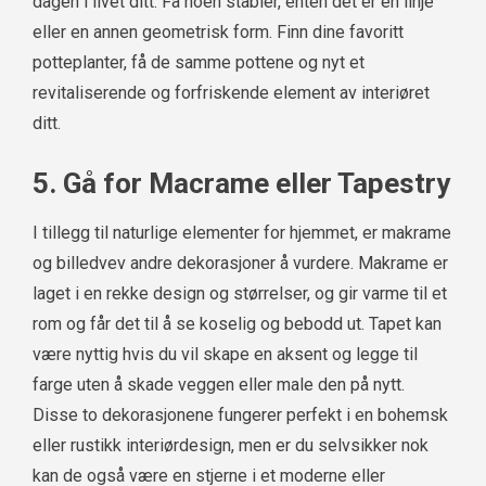
dagen i livet ditt. Få noen stabler, enten det er en linje
eller en annen geometrisk form. Finn dine favoritt
potteplanter, få de samme pottene og nyt et
revitaliserende og forfriskende element av interiøret
ditt.
5. Gå for Macrame eller Tapestry
I tillegg til naturlige elementer for hjemmet, er makrame
og billedvev andre dekorasjoner å vurdere. Makrame er
laget i en rekke design og størrelser, og gir varme til et
rom og får det til å se koselig og bebodd ut. Tapet kan
være nyttig hvis du vil skape en aksent og legge til
farge uten å skade veggen eller male den på nytt.
Disse to dekorasjonene fungerer perfekt i en bohemsk
eller rustikk interiørdesign, men er du selvsikker nok
kan de også være en stjerne i et moderne eller