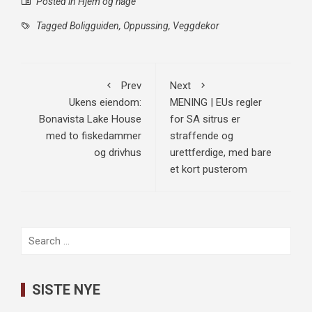
Posted in
Hjem og hage
Tagged
Boligguiden
,
Oppussing
,
Veggdekor
Prev
Next
Ukens eiendom:
MENING | EUs regler
Bonavista Lake House
for SA sitrus er
med to fiskedammer
straffende og
og drivhus
urettferdige, med bare
et kort pusterom
Search
for:
SISTE NYE