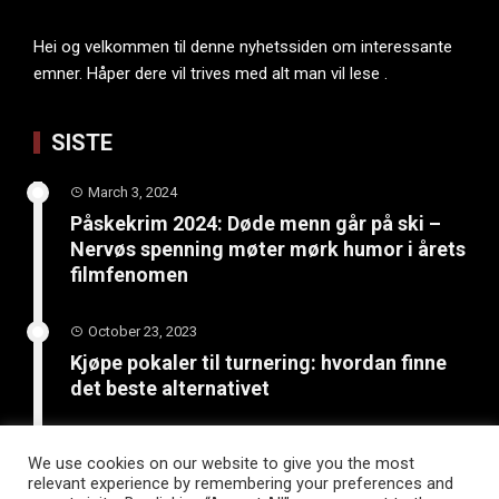
Hei og velkommen til denne nyhetssiden om interessante
emner. Håper dere vil trives med alt man vil lese .
SISTE
March 3, 2024
Påskekrim 2024: Døde menn går på ski –
Nervøs spenning møter mørk humor i årets
filmfenomen
October 23, 2023
Kjøpe pokaler til turnering: hvordan finne
det beste alternativet
June 4, 2023
We use cookies on our website to give you the most
Bli kreativ: 5 kunst- og
relevant experience by remembering your preferences and