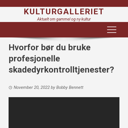
Skip
KULTURGALLERIET
to
content
Aktuelt om gammel og ny kultur
Hvorfor bør du bruke
profesjonelle
skadedyrkontrolltjenester?
November 20, 2022
by
Bobby Bennett