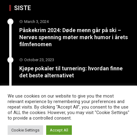
SISTE
March 3, 2024
Påskekrim 2024: Døde menn går på ski –
Nervøs spenning møter mørk humor i årets
filmfenomen
October 23, 2023
Kjøpe pokaler til turnering: hvordan finne
det beste alternativet
June 4, 2023
We use cookies on our website to give you the most
Bli kreativ: 5 kunst- og
relevant experience by remembering your preferences and
håndverksprosjekter for sommerferien
repeat visits. By clicking “Accept All”, you consent to the use
of ALL the cookies. However, you may visit "Cookie Settings"
to provide a controlled consent.
Cookie Settings
Accept All