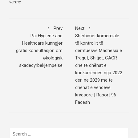
varme
Prev
Next
Pai Hygiene and
Shërbimet komerciale
Healthcare kunngjør
të kontrollit të
gratis konsultasjon om
dëmtuesve Madhësia e
økologisk
Tregut, Shitjet, CAGR
skadedyrbekjempelse
dhe të dhënat e
konkurrencës nga 2022
deri në 2029 me të
dhënat e vendeve
kryesore | Raport 96
Faqesh
Search