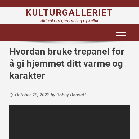
Skip
KULTURGALLERIET
to
content
Aktuelt om gammel og ny kultur
Hvordan bruke trepanel for
å gi hjemmet ditt varme og
karakter
October 20, 2022
by
Bobby Bennett