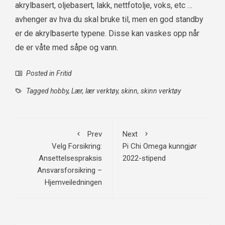
akrylbasert, oljebasert, lakk, nettfotolje, voks, etc …
avhenger av hva du skal bruke til, men en god standby
er de akrylbaserte typene. Disse kan vaskes opp når
de er våte med såpe og vann.
Posted in
Fritid
Tagged
hobby
,
Lær
,
lær verktøy
,
skinn
,
skinn verktøy
Prev
Next
Velg Forsikring:
Pi Chi Omega kunngjør
Ansettelsespraksis
2022-stipend
Ansvarsforsikring –
Hjemveiledningen