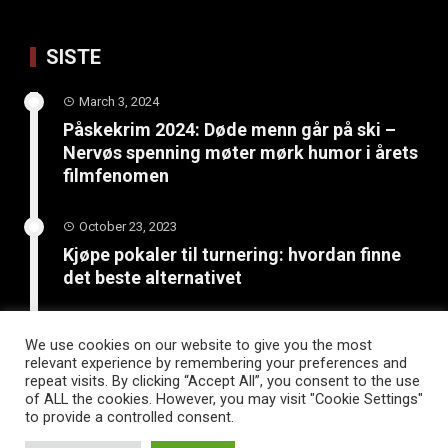
SISTE
March 3, 2024
Påskekrim 2024: Døde menn går på ski –
Nervøs spenning møter mørk humor i årets
filmfenomen
October 23, 2023
Kjøpe pokaler til turnering: hvordan finne
det beste alternativet
June 4, 2023
We use cookies on our website to give you the most
Bli kreativ: 5 kunst- og
relevant experience by remembering your preferences and
håndverksprosjekter for sommerferien
repeat visits. By clicking “Accept All”, you consent to the use
of ALL the cookies. However, you may visit "Cookie Settings"
to provide a controlled consent.