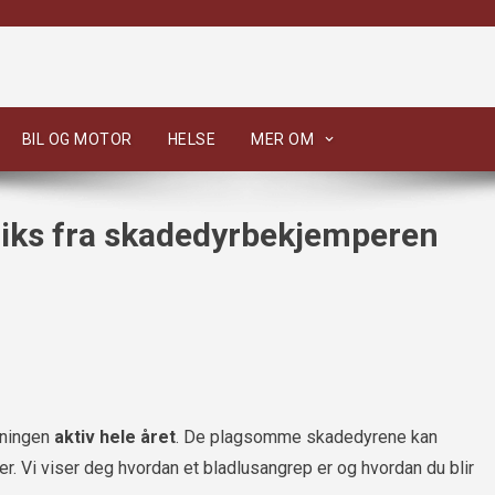
BIL OG MOTOR
HELSE
MER OM
triks fra skadedyrbekjemperen
dningen
aktiv hele året
. De plagsomme skadedyrene kan
. Vi viser deg hvordan et bladlusangrep er og hvordan du blir