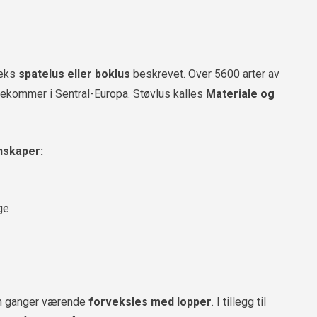
.eks
spatelus eller boklus
beskrevet. Over 5600 arter av
orekommer i Sentral-Europa. Støvlus kalles
Materiale og
nskaper:
ge
noen ganger værende
forveksles med lopper
. I tillegg til