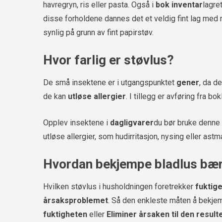
havregryn, ris eller pasta. Også i
bok inventar
lagre
disse forholdene dannes det et veldig fint lag med
synlig på grunn av fint papirstøv.
Hvor farlig er støvlus?
De små insektene er i utgangspunktet
gener
, da d
de kan
utløse allergier
. I tillegg er avføring fra b
Opplev insektene i
dagligvarer
du bør bruke denne
utløse allergier, som hudirritasjon, nysing eller astm
Hvordan bekjempe bladlus bær
Hvilken støvlus i husholdningen foretrekker
fuktig
årsaksproblemet
. Så den enkleste måten å bekjem
fuktigheten
eller
Eliminer årsaken til den resul