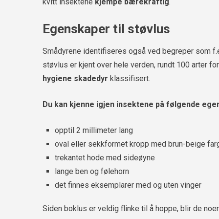
kvitt insektene
kjempe bærekraftig
.
Egenskaper til støvlus
Smådyrene identifiseres også ved begreper som f
støvlus er kjent over hele verden, rundt 100 arter f
hygiene skadedyr
klassifisert.
Du kan kjenne igjen insektene på følgende ege
opptil 2 millimeter lang
oval eller sekkformet kropp med brun-beige far
trekantet hode med sideøyne
lange ben og følehorn
det finnes eksemplarer med og uten vinger
Siden boklus er veldig flinke til å hoppe, blir de 