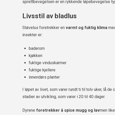
sprettbevegelsen er en rykkende løpebevegelse ty
Livsstil av bladlus
Støvelus foretrekker en
varmt og fuktig klima
med
insekter er:
baderom
kjøkken
fuktige vinduskarmer
fuktige kjellere
innendørs planter
I løpet av livet, som varer rundt ti til tolv uker, lå de 
stadier av utvikling, som varer i 20 til 40 dager.
Dyrene
foretrekker å spise mugg og lav
men like