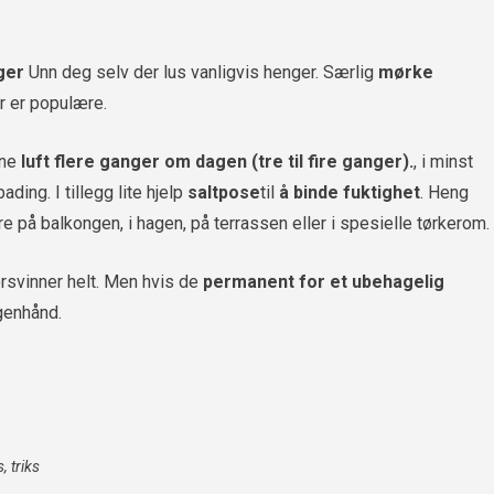
ger
Unn deg selv der lus vanligvis henger. Særlig
mørke
r er populære.
ene
luft flere ganger om dagen (tre til fire ganger).
, i minst
ading. I tillegg lite hjelp
saltpose
til
å binde fuktighet
. Heng
øre på balkongen, i hagen, på terrassen eller i spesielle tørkerom.
orsvinner helt. Men hvis de
permanent for et ubehagelig
genhånd.
s
,
triks