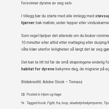
forsvinner dyrene av seg selv.
I tillegg bør du starte med alle innlegg med
støvsu
hjørner
bak møbler, under tepper eller vinduskarme
Som regel hjelper det allerede om du bruker romm
10 minutter eller alltid etter matlaging eller dusjing/b
våte klær utenfor leiligheten så langt det lar seg gj
Det kan ta litt tid før de små skapningene endelig f
habitat for dyrene
bekymre deg, de migrerer på e
Bildekreditt: Adobe Stock – Tomasz
Posted in
Hjem og hage
Tagged
book
,
Fight
,
fra
,
loop
,
skadedyrbekjemperen
,
Tip