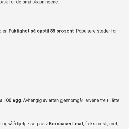
pisk for de små skapningene.
 en
Fuktighet på opptil 85 prosent
. Populære steder for
ca
100 egg
. Avhengig av arten gjennomgår larvene tre til åtte
r også å hjelpe seg selv
Kornbasert mat
, f.eks müsli, mel,