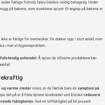
t under fuktige forhold, føles bladlus veldig behagelig. Under
 mugg på bøkene, som insektene spiser. Et angrep på bøkene er
e ikke er farlige for mennesker. De dukker opp i stort antall, men
oklus i mat et hygieneproblem.
fullstendig avhendet
. Å spise de infiserte produktene kan
aanfall.
ekraftig
e og varme steder
vises, er de faktisk bare én
symptom på
pe det på er å frata dyrene levebrødet ved å bruke
redusere
terende fuktigheten
. Ved en luftfuktighet på 60 prosent