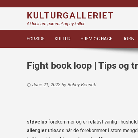
Skip
to
KULTURGALLERIET
content
Aktuelt om gammel og ny kultur
FORSIDE
KULTUR
HJEM OG HAGE
JOBB
Fight book loop | Tips og 
June 21, 2022
by
Bobby Bennett
støvelus
forekommer og er relativt vanlig i hushol
allergier
utløses når de forekommer i store mengder