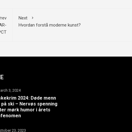
rev
Next
GAR-
Hvordan forstå moderne kunst?
PCT
TE
arch 3, 2024
skekrim 2024: Døde menn
 på ski – Nervøs spenning
er mørk humor i årets
lmfenomen
ctober 23, 2023