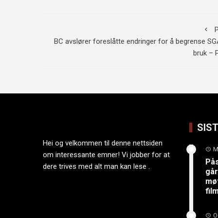
P
BC avslører foreslåtte endringer for å begrense S
bruk – 
SIS
Hei og velkommen til denne nettsiden
M
om interessante emner! Vi jobber for at
På
dere trives med alt man kan lese .
går
møt
fi
O