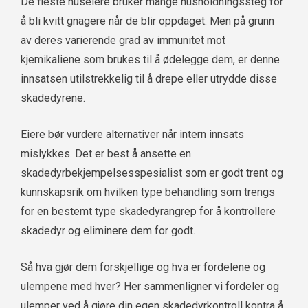
De fleste huseiere bruker mange husholdningssteg for
å bli kvitt gnagere når de blir oppdaget. Men på grunn
av deres varierende grad av immunitet mot
kjemikaliene som brukes til å ødelegge dem, er denne
innsatsen utilstrekkelig til å drepe eller utrydde disse
skadedyrene.
Eiere bør vurdere alternativer når intern innsats
mislykkes. Det er best å ansette en
skadedyrbekjempelsesspesialist som er godt trent og
kunnskapsrik om hvilken type behandling som trengs
for en bestemt type skadedyrangrep for å kontrollere
skadedyr og eliminere dem for godt.
Så hva gjør dem forskjellige og hva er fordelene og
ulempene med hver? Her sammenligner vi fordeler og
ulemper ved å gjøre din egen skadedyrkontroll kontra å