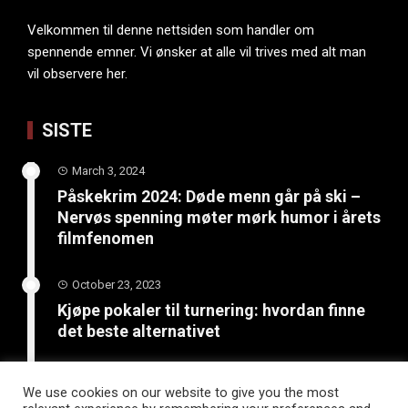
Velkommen til denne nettsiden som handler om
spennende emner. Vi ønsker at alle vil trives med alt man
vil observere her.
SISTE
March 3, 2024
Påskekrim 2024: Døde menn går på ski –
Nervøs spenning møter mørk humor i årets
filmfenomen
October 23, 2023
Kjøpe pokaler til turnering: hvordan finne
det beste alternativet
June 4, 2023
We use cookies on our website to give you the most
Bli kreativ: 5 kunst- og