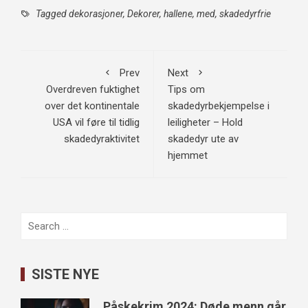
Tagged
dekorasjoner
,
Dekorer
,
hallene
,
med
,
skadedyrfrie
Prev
Next
Overdreven fuktighet
Tips om
over det kontinentale
skadedyrbekjempelse i
USA vil føre til tidlig
leiligheter – Hold
skadedyraktivitet
skadedyr ute av
hjemmet
Search
for:
SISTE NYE
Påskekrim 2024: Døde menn går