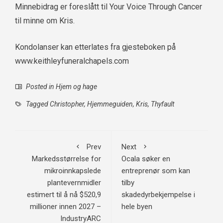
Minnebidrag er foreslått til Your Voice Through Cancer
til minne om Kris.
Kondolanser kan etterlates fra gjesteboken på
www.keithleyfuneralchapels.com
Posted in
Hjem og hage
Tagged
Christopher
,
Hjemmeguiden
,
Kris
,
Thyfault
Prev
Next
Markedsstørrelse for
Ocala søker en
mikroinnkapslede
entreprenør som kan
plantevernmidler
tilby
estimert til å nå $520,9
skadedyrbekjempelse i
millioner innen 2027 –
hele byen
IndustryARC