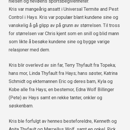
niesen og nevøens sportsbegivenheter.
Kris var mangeårig ansatt i Universal Termite and Pest
Control i Hays. Kris var populær blant kundene sine og
vanskelig å gå glipp av på grunn av størrelsen. Til tross
for størrelsen var Chris kjent som en snill og blid mann
som likte å besøke kundene sine og bygge varige
relasjoner med dem.
Kris blir overlevd av sin far, Terry Thyfault fra Topeka;
hans mor, Linda Thyfault fra Hays; hans søster, Katrina
Schmidt og ektemannen Eric og deres barn, Kyla og
Kobe alle fra Hays; en bestemor, Edna Wolf Billinger
(Pete) av Hays samt en rekke tanter, onkler og
søskenbarn.
Kris ble forfulgt av hennes besteforeldre, Kenneth og
Anita Thyfault og Marcellus Wolf, samt en onkel, Rick