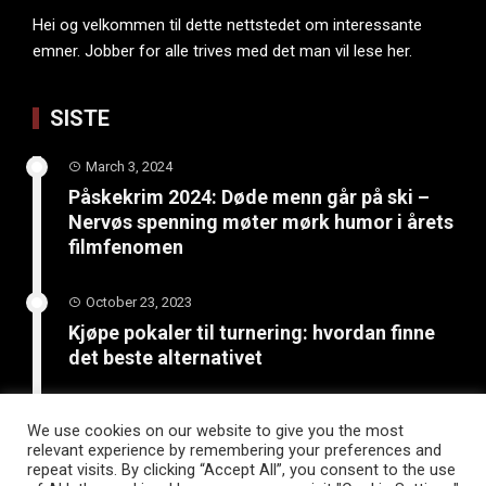
Hei og velkommen til dette nettstedet om interessante
emner. Jobber for alle trives med det man vil lese her.
SISTE
March 3, 2024
Påskekrim 2024: Døde menn går på ski –
Nervøs spenning møter mørk humor i årets
filmfenomen
October 23, 2023
Kjøpe pokaler til turnering: hvordan finne
det beste alternativet
June 4, 2023
We use cookies on our website to give you the most
Bli kreativ: 5 kunst- og
relevant experience by remembering your preferences and
håndverksprosjekter for sommerferien
repeat visits. By clicking “Accept All”, you consent to the use