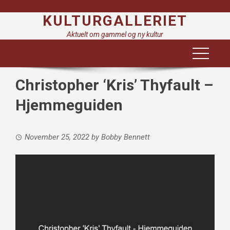
Skip
KULTURGALLERIET
to
content
Aktuelt om gammel og ny kultur
Christopher ‘Kris’ Thyfault –
Hjemmeguiden
November 25, 2022
by
Bobby Bennett