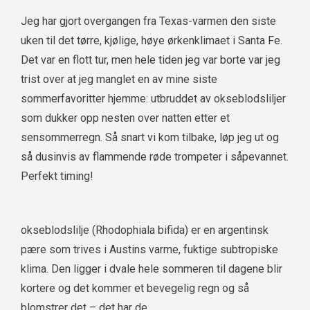
Jeg har gjort overgangen fra Texas-varmen den siste
uken til det tørre, kjølige, høye ørkenklimaet i Santa Fe.
Det var en flott tur, men hele tiden jeg var borte var jeg
trist over at jeg manglet en av mine siste
sommerfavoritter hjemme: utbruddet av okseblodsliljer
som dukker opp nesten over natten etter et
sensommerregn. Så snart vi kom tilbake, løp jeg ut og
så dusinvis av flammende røde trompeter i såpevannet.
Perfekt timing!
okseblodslilje (Rhodophiala bifida) er en argentinsk
pære som trives i Austins varme, fuktige subtropiske
klima. Den ligger i dvale hele sommeren til dagene blir
kortere og det kommer et bevegelig regn og så
blomstrer det – det har de.