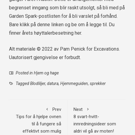
begrenset inngang som blir raskt utsolgt, så bli med på
Garden Spark-postlisten for å bli varslet på forhånd.
Bare klikk på denne linken og be om å legge til. Du
finner årets høyttalerbesetning her.
Alt materiale © 2022 av Pam Penick for Excavations.
Uautorisert gjengivelse er forbudt.
Posted in
Hjem og hage
Tagged
Blodliljer
,
datura
,
Hjemmeguiden
,
sprekker
Prev
Next
Tips for å hjelpe ovnen
8 svart-hvitt-
til å fungere så
innredningsideer som
effektivt som mulig
aldri vil gå av moten!