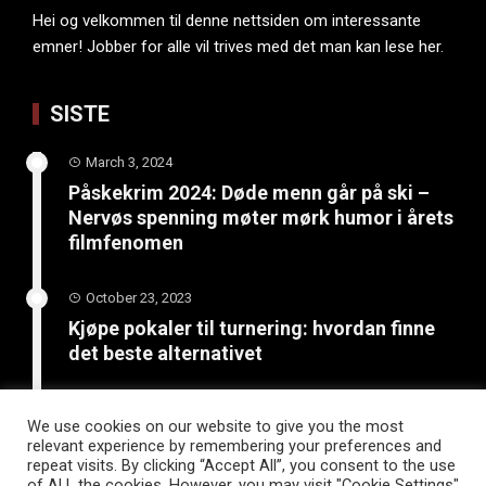
Hei og velkommen til denne nettsiden om interessante
emner! Jobber for alle vil trives med det man kan lese her.
SISTE
March 3, 2024
Påskekrim 2024: Døde menn går på ski –
Nervøs spenning møter mørk humor i årets
filmfenomen
October 23, 2023
Kjøpe pokaler til turnering: hvordan finne
det beste alternativet
June 4, 2023
We use cookies on our website to give you the most
Bli kreativ: 5 kunst- og
relevant experience by remembering your preferences and
håndverksprosjekter for sommerferien
repeat visits. By clicking “Accept All”, you consent to the use
of ALL the cookies. However, you may visit "Cookie Settings"