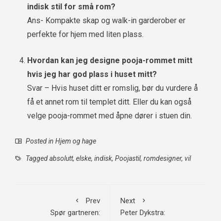
indisk stil for små rom?
Ans- Kompakte skap og walk-in garderober er
perfekte for hjem med liten plass.
Hvordan kan jeg designe pooja-rommet mitt
hvis jeg har god plass i huset mitt?
Svar – Hvis huset ditt er romslig, bør du vurdere å
få et annet rom til templet ditt. Eller du kan også
velge pooja-rommet med åpne dører i stuen din.
Posted in
Hjem og hage
Tagged
absolutt
,
elske
,
indisk
,
Poojastil
,
romdesigner
,
vil
Prev
Next
Spør gartneren:
Peter Dykstra: